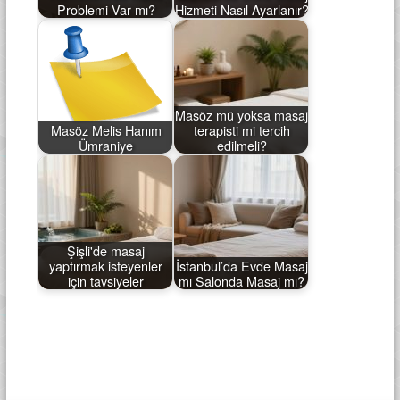
Problemi Var mı?
Hizmeti Nasıl Ayarlanır?
Masöz mü yoksa masaj
Masöz Melis Hanım
terapisti mi tercih
Ümraniye
edilmeli?
Şişli'de masaj
yaptırmak isteyenler
İstanbul’da Evde Masaj
için tavsiyeler
mı Salonda Masaj mı?