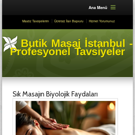
Ana Menü
Masöz Tavsiyelerim
Ücretsiz İlan Başvuru
Hizmet Yorumunuz
Butik Masaj İstanbul -
Profesyonel Tavsiyeler
Sık Masajın Biyolojik Faydaları