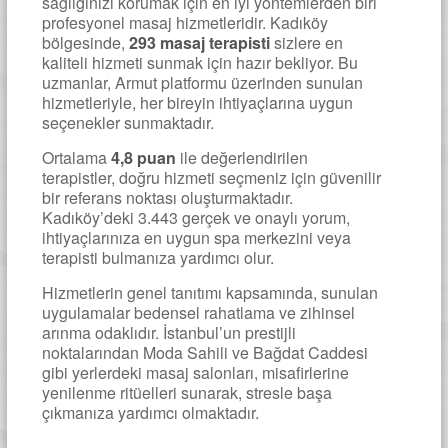
sağlığınızı korumak için en iyi yöntemlerden biri
profesyonel masaj hizmetleridir. Kadıköy
bölgesinde,
293 masaj terapisti
sizlere en
kaliteli hizmeti sunmak için hazır bekliyor. Bu
uzmanlar, Armut platformu üzerinden sunulan
hizmetleriyle, her bireyin ihtiyaçlarına uygun
seçenekler sunmaktadır.
Ortalama
4,8 puan
ile değerlendirilen
terapistler, doğru hizmeti seçmeniz için güvenilir
bir referans noktası oluşturmaktadır.
Kadıköy’deki 3.443 gerçek ve onaylı yorum,
ihtiyaçlarınıza en uygun spa merkezini veya
terapisti bulmanıza yardımcı olur.
Hizmetlerin genel tanıtımı kapsamında, sunulan
uygulamalar bedensel rahatlama ve zihinsel
arınma odaklıdır. İstanbul’un prestijli
noktalarından Moda Sahili ve Bağdat Caddesi
gibi yerlerdeki masaj salonları, misafirlerine
yenilenme ritüelleri sunarak, stresle başa
çıkmanıza yardımcı olmaktadır.