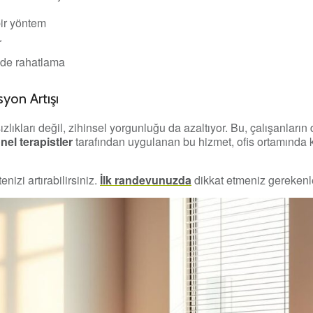
bir yöntem
r
inde rahatlama
syon Artışı
sızlıkları değil, zihinsel yorgunluğu da azaltıyor. Bu, çalışanlar
el terapistler
tarafından uygulanan bu hizmet, ofis ortamında 
nizi artırabilirsiniz.
İlk randevunuzda
dikkat etmeniz gerekenler