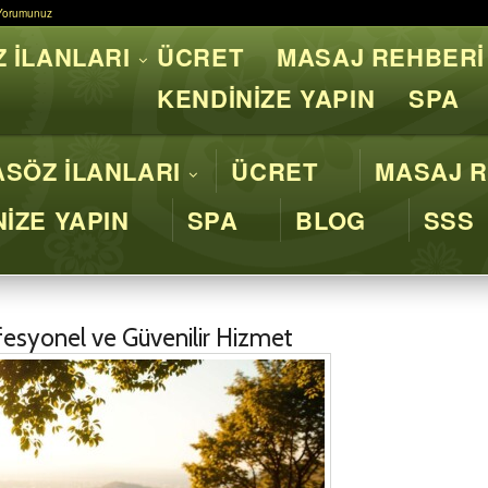
Yorumunuz
Yorumunuz
 İLANLARI
ÜCRET
MASAJ REHBERİ
asaj İstanbul - Profesyone
KENDİNİZE YAPIN
SPA
SÖZ İLANLARI
ÜCRET
MASAJ R
İZE YAPIN
SPA
BLOG
SSS
fesyonel ve Güvenilir Hizmet