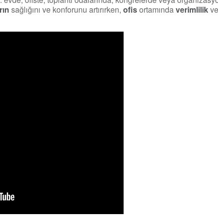
rın
sağlığını ve konforunu artırırken,
ofis
ortamında
verimlilik
v