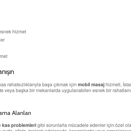
esnek hizmet
ler
zmet
anışın
as rahatsızlıklarıyla başa çıkmak için
mobil masaj
hizmeti, İst
iste veya başka bir mekanlarda uygulanabilen esnek bir rahatla
ama Alanları
e
kas problemleri
gibi sorunlarla mücadele edenler için özel ola
 evde, ofiste, toplantı odalarında, kongrelerde veya organizasyo