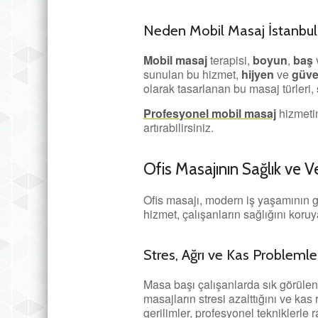
Neden Mobil Masaj İstanbul
Mobil masaj
terapisi,
boyun
,
baş
sunulan bu hizmet,
hijyen
ve
güven
olarak tasarlanan bu masaj türleri,
Profesyonel mobil masaj
hizmetin
artırabilirsiniz.
Ofis Masajının Sağlık ve Ve
Ofis masajı, modern iş yaşamının ge
hizmet, çalışanların sağlığını koruy
Stres, Ağrı ve Kas Problem
Masa başı çalışanlarda sık görülen ba
masajların stresi azalttığını ve kas
gerilimler, profesyonel tekniklerle ra