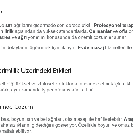
?
ve
sırt
ağrılarını gidermede son derece etkili.
Profesyonel terap
ilirlik
açısından da yüksek standartlarda.
Çalışanlar
ve
ofis
or
stres
ve
ağrı
yönetimi konusunda da önemli çözümler sunar.
in detaylarını öğrenmek için tıklayın.
Evde masaj
hizmetleri ile
rimlilik Üzerindeki Etkileri
tirdiği fiziksel ve zihinsel zorluklarla mücadele etmek için etkil
arak, aynı zamanda iş performanslarını artırır.
lerinde Çözüm
ş, boyun, sırt ve bel ağrıları, ofis masajı ile hafifletilebilir.
Araş
 rahatsızlıklarını giderdiğini gösteriyor. Özellikle boyun ve omuz 
hatlatılabiliyor.