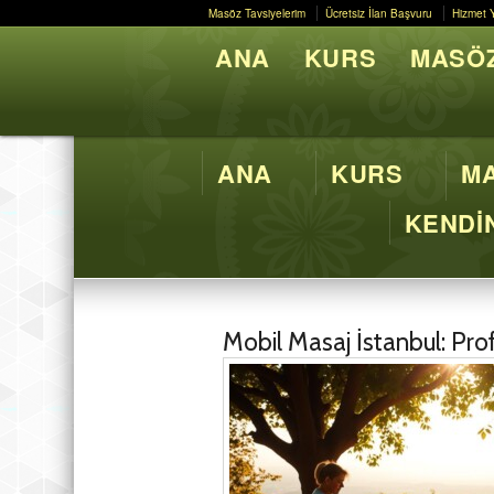
Masöz Tavsiyelerim
Ücretsiz İlan Başvuru
Hizmet 
Masöz Tavsiyelerim
Ücretsiz İlan Başvuru
Hizmet 
ANA
KURS
MASÖZ
Butik M
ANA
KURS
MA
KENDİN
Mobil Masaj İstanbul: Pro