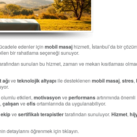
mücadele edenler için
mobil masaj
hizmeti, İstanbul’da bir çözüm
ilen bir rahatlama seçeneği sunuyor.
arafından sunulan bu hizmet, zaman ve mekan kısıtlaması olm
t ağı
ve
teknolojik altyapı
ile desteklenen
mobil masaj
,
stres
,
uyor.
olumlu etkileri,
motivasyon
ve
performans
artırımında önemli 
i,
çalışan
ve
ofis
ortamlarında da uygulanabiliyor.
 ekip
ve
sertifikalı terapistler
tarafından sunuluyor.
Hizmet
,
hij
in detaylarını öğrenmek için tıklayın.