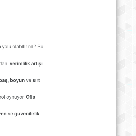
 yolu olabilir mi? Bu
adan,
verimlilik artışı
baş
,
boyun
ve
sırt
rol oynuyor.
Ofis
yen
ve
güvenilirlik