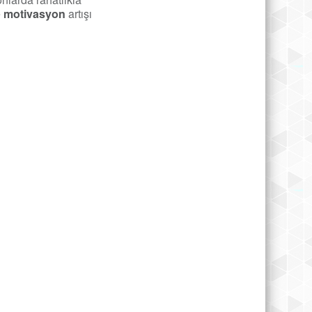
e
motivasyon
artışı