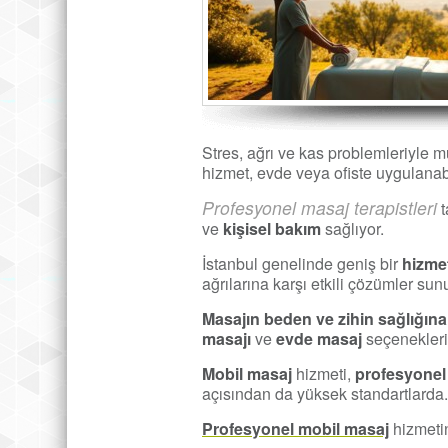
Stres, ağrı ve kas problemleriyle 
hizmet, evde veya ofiste uygulanab
Profesyonel masaj terapistleri
t
ve
kişisel bakım
sağlıyor.
İstanbul genelinde geniş bir
hizme
ağrılarına karşı etkili çözümler sun
Masajın
beden ve zihin sağlığına
masajı
ve
evde masaj
seçenekler
Mobil masaj
hizmeti,
profesyonel
açısından da yüksek standartlarda.
Profesyonel mobil masaj
hizmetin