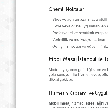
Önemli Noktalar
Stres ve ağrıları azaltmada etkili
Evde veya ofiste uygulanabilen 
Profesyonel ve sertifikalı terapist
Verimlilik ve motivasyon artırıcı
Geniş hizmet ağı ve güvenilir hi
Mobil Masaj İstanbul ile T
Modern yaşamın getirdiği stres ve k
yolu sunuyor. Bu hizmet, evde, of
dikkat çekiyor.
Hizmetin Kapsamı ve Uygul
Mobil masaj
hizmeti,
stres
,
ağrı
v
Uygulama alanları oldukça geniştir: