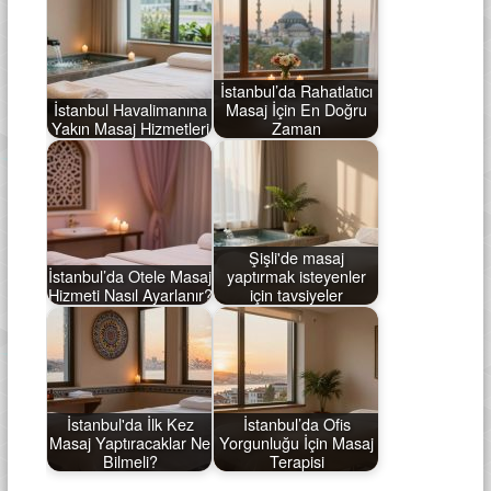
İstanbul’da Rahatlatıcı
İstanbul Havalimanına
Masaj İçin En Doğru
Yakın Masaj Hizmetleri
Zaman
Şişli'de masaj
İstanbul’da Otele Masaj
yaptırmak isteyenler
Hizmeti Nasıl Ayarlanır?
için tavsiyeler
İstanbul'da İlk Kez
İstanbul’da Ofis
Masaj Yaptıracaklar Ne
Yorgunluğu İçin Masaj
Bilmeli?
Terapisi