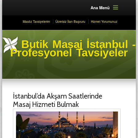
Ana Menü
Masöz Tavsiyelerim
Ücretsiz İlan Başvuru
Hizmet Yorumunuz
Butik Masaj İstanbul -
Profesyonel Tavsiyeler
İstanbul’da Akşam Saatlerinde
Masaj Hizmeti Bulmak