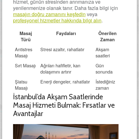
hizmet, günün stresinden arınmanıza ve
yenilenmenize olanak tanır. Daha fazla bilgi için
masajın doğru zamanını keşfedin
veya
profesyonel hizmetler hakkında bilgi alın
.
Masaj
Faydaları
Önerilen
Türü
Zaman
Antistres
Stresi azaltır, rahatlatır
Akşam
Masajı
saatleri
Sırt Masajı
Ağrıları hafifletir, kan
Gün
dolaşımını artırır
sonunda
Şiatsu
Enerji dengeler, rahatlatır
İstediğiniz
Masajı
zaman
İstanbul’da Akşam Saatlerinde
Masaj Hizmeti Bulmak: Fırsatlar ve
Avantajlar