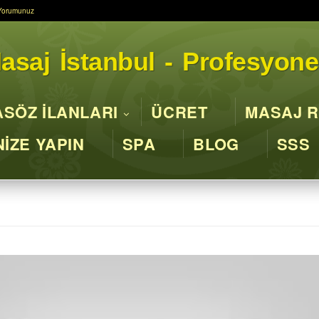
Yorumunuz
asaj İstanbul - Profesyone
SÖZ İLANLARI
ÜCRET
MASAJ R
İZE YAPIN
SPA
BLOG
SSS