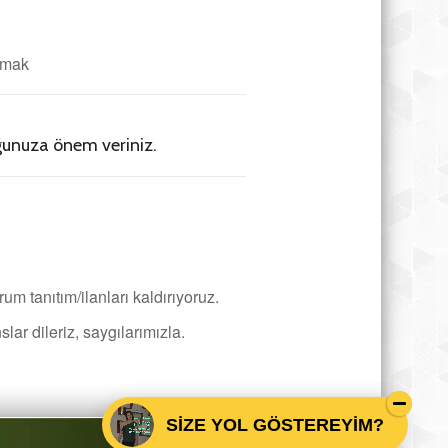
urmak
uğunuza önem veriniz.
rum tanıtım/ilanları kaldırıyoruz.
slar dileriz, saygılarımızla.
SİZE YOL GÖSTEREYİM?