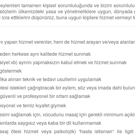
 ve eylemleri tamamen kişisel sorumluluğunda ve bizim sorumluluk
sözlerin ülkemizdeki yasa ve yönetmeliklere uygun, dünyada 
 icra ettiklerini düşünürüz, buna uygun kişilere hizmet vermeyi t
ı yapan hizmet verenler, hem de hizmet arayan ve/veya alanlar bu
 eden herkese aynı kalitede hizmet sunmak
 cinsiyet vb) ayrımı yapmaksızın kabul etmek ve hizmet sunmak
 göstermek
ika alınan teknik ve tedavi usullerini uygulamak
ötesi istekleri çağrıştıracak bir eylem, söz veya imada dahi bu
 güvenli ve profesyonel bir ortam sağlamak
syonel ve temiz kıyafet giymek
mesini sağlamak için, vücudunu masaj için gerekli minimum açık
amlarda saygısız veya kaba bir dil kullanmamak
aj ötesi hizmet veya psikolojik) “hasta istismarı” ile ilgi