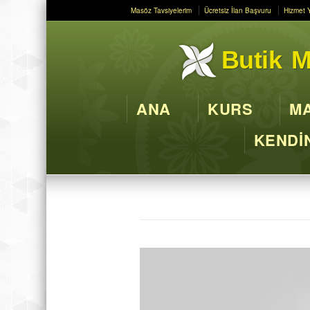
Masöz Tavsiyelerim
Ücretsiz İlan Başvuru
Hizmet 
Butik M
ANA
KURS
MA
KENDİN