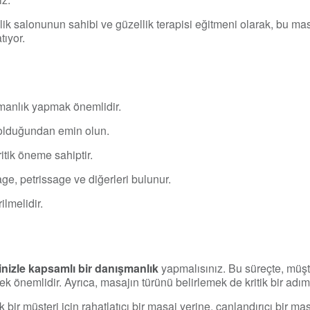
ik salonunun sahibi ve güzellik terapisi eğitmeni olarak, bu mas
tıyor.
anlık yapmak önemlidir.
 olduğundan emin olun.
itik öneme sahiptir.
age, petrissage ve diğerleri bulunur.
ilmelidir.
nizle kapsamlı bir danışmanlık
yapmalısınız. Bu süreçte, müşt
 önemlidir. Ayrıca, masajın türünü belirlemek de kritik bir adım
ir müşteri için rahatlatıcı bir masaj yerine, canlandırıcı bir masa