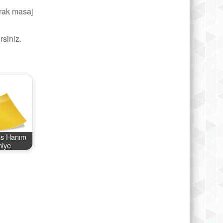
arak masaj
rsiniz.
is Hanım
iye