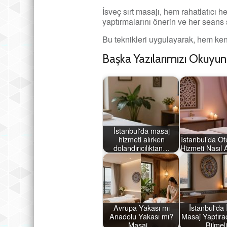
İsveç sırt masajı, hem rahatlatıcı 
yaptırmalarını önerin ve her seans 
Bu teknikleri uygulayarak, hem kend
Başka Yazılarımızı Okuyun
İstanbul'da masaj
hizmeti alırken
İstanbul’da Ot
dolandırıcılıktan…
Hizmeti Nasıl 
Avrupa Yakası mı
İstanbul'da 
Anadolu Yakası mı?
Masaj Yaptıra
Masaj…
Bilmel