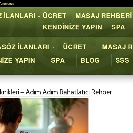
Yorumunuz
Yorumunuz
 İLANLARI
ÜCRET
MASAJ REHBERİ
asaj İstanbul - Profesyone
KENDİNİZE YAPIN
SPA
SÖZ İLANLARI
ÜCRET
MASAJ R
İZE YAPIN
SPA
BLOG
SSS
eknikleri – Adım Adım Rahatlatıcı Rehber