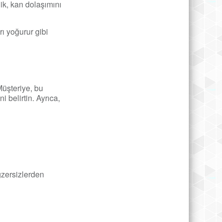
nik, kan dolaşımını
rı yoğurur gibi
Müşteriye, bu
 belirtin. Ayrıca,
gzersizlerden