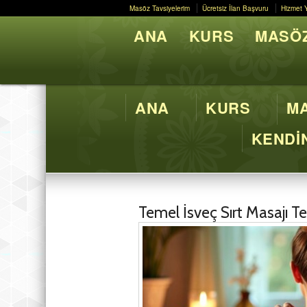
Masöz Tavsiyelerim
Ücretsiz İlan Başvuru
Hizmet 
Masöz Tavsiyelerim
Ücretsiz İlan Başvuru
Hizmet 
ANA
KURS
MASÖZ
Butik M
ANA
KURS
MA
KENDİN
Temel İsveç Sırt Masajı T