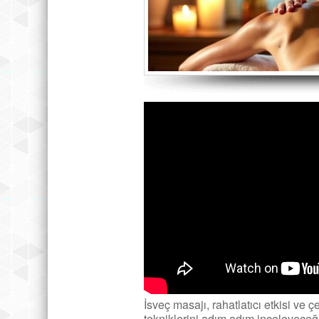
İsveç masajı, rahatlatıcı etkisi ve ç
tekniklerini adım adım inceleyeceğ