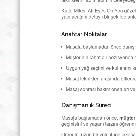
Katie Miles, All Eyes On You güzell
yapılacağını detaylı bir şekilde anla
Anahtar Noktalar
Masaja başlamadan önce danışm
Müşterinin rahat bir pozisyonda
Uygun yağ seçimi ve kullanımı kr
Masaj teknikleri arasında effleur
Masaj sonrası bakım önerileri ver
Danışmanlık Süreci
Masaja başlamadan önce,
müşteri
geçmişini ve yaşam tarzını öğrenmek
Örneğin, uzun bir yolculuğa çıkacak b