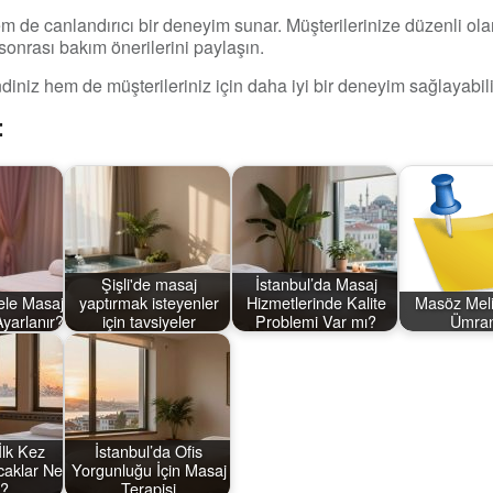
hem de canlandırıcı bir deneyim sunar. Müşterilerinize düzenli ol
sonrası bakım önerilerini paylaşın.
iniz hem de müşterileriniz için daha iyi bir deneyim sağlayabili
:
Şişli'de masaj
İstanbul’da Masaj
ele Masaj
yaptırmak isteyenler
Hizmetlerinde Kalite
Masöz Mel
Ayarlanır?
için tavsiyeler
Problemi Var mı?
Ümran
İlk Kez
İstanbul’da Ofis
caklar Ne
Yorgunluğu İçin Masaj
i?
Terapisi