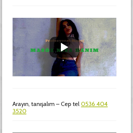
Arayın, tanışalım – Cep tel
0536 404
3520