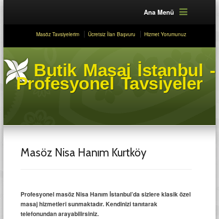
Ana Menü
Masöz Tavsiyelerim
Ücretsiz İlan Başvuru
Hizmet Yorumunuz
Butik Masaj İstanbul -
Profesyonel Tavsiyeler
Masöz Nisa Hanım Kurtköy
Profesyonel masöz Nisa Hanım İstanbul’da sizlere klasik özel
masaj hizmetleri sunmaktadır. Kendinizi tanıtarak
telefonundan arayabilirsiniz.