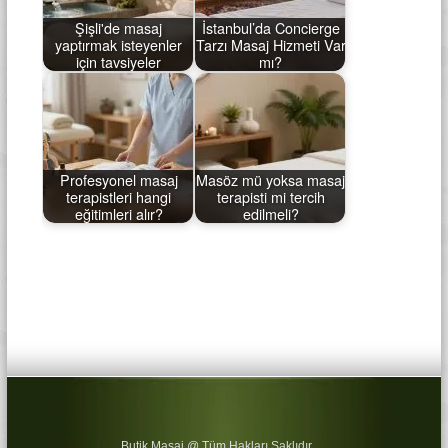
Şişli'de masaj
İstanbul’da Concierge
yaptırmak isteyenler
Tarzı Masaj Hizmeti Var
için tavsiyeler
mı?
Profesyonel masaj
Masöz mü yoksa masaj
terapistleri hangi
terapisti mi tercih
eğitimleri alır?
edilmeli?
Butik Masaj @ Tüm Hakları Saklıdır