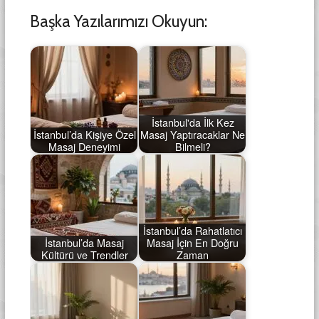
Başka Yazılarımızı Okuyun:
İstanbul'da İlk Kez
İstanbul’da Kişiye Özel
Masaj Yaptıracaklar Ne
Masaj Deneyimi
Bilmeli?
İstanbul’da Rahatlatıcı
İstanbul’da Masaj
Masaj İçin En Doğru
Kültürü ve Trendler
Zaman