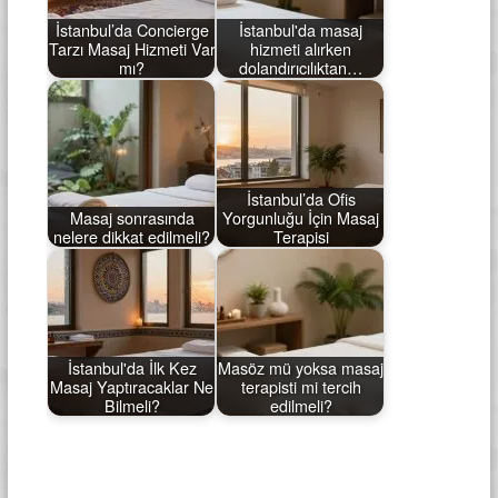
İstanbul’da Concierge
İstanbul'da masaj
Tarzı Masaj Hizmeti Var
hizmeti alırken
mı?
dolandırıcılıktan…
İstanbul’da Ofis
Masaj sonrasında
Yorgunluğu İçin Masaj
nelere dikkat edilmeli?
Terapisi
İstanbul'da İlk Kez
Masöz mü yoksa masaj
Masaj Yaptıracaklar Ne
terapisti mi tercih
Bilmeli?
edilmeli?