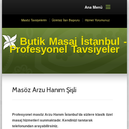
Ana Menü
Masöz Tavsiyelerim
Ücretsiz İlan Başvuru
Hizmet Yorumunuz
Butik Masaj İstanbul -
Profesyonel Tavsiyeler
Masöz Arzu Hanım Şişli
Profesyonel masöz Arzu Hanım İstanbul’da sizlere klasik özel
masaj hizmetleri sunmaktadır. Kendinizi tanıtarak
telefonundan arayabilirsiniz.