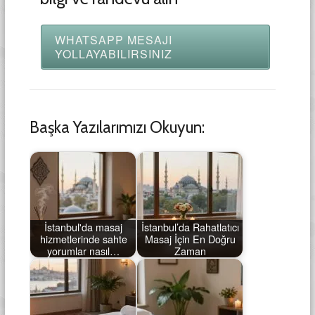
WHATSAPP MESAJI
YOLLAYABILIRSINIZ
Başka Yazılarımızı Okuyun:
İstanbul'da masaj
İstanbul’da Rahatlatıcı
hizmetlerinde sahte
Masaj İçin En Doğru
yorumlar nasıl…
Zaman