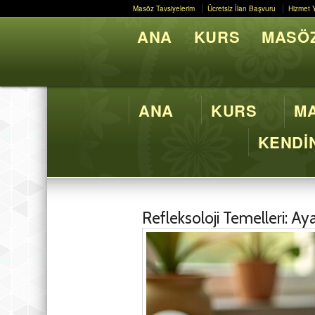
Masöz Tavsiyelerim
Ücretsiz İlan Başvuru
Hizmet 
Masöz Tavsiyelerim
Ücretsiz İlan Başvuru
Hizmet 
ANA
KURS
MASÖZ
Butik M
ANA
KURS
MA
KENDİN
Refleksoloji Temelleri: Aya