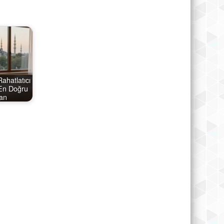
Rahatlatıcı
 En Doğru
an