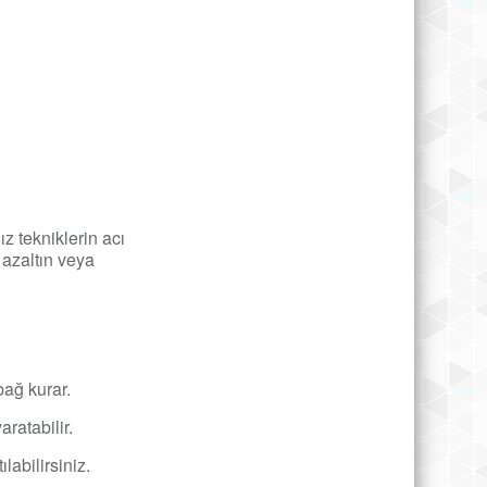
z tekniklerin acı
 azaltın veya
bağ kurar.
ratabilir.
labilirsiniz.