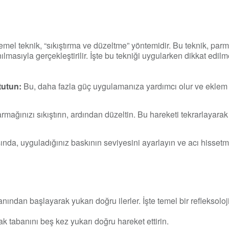
emel teknik, “sıkıştırma ve düzeltme” yöntemidir. Bu teknik, parm
lmasıyla gerçekleştirilir. İşte bu tekniği uygularken dikkat edil
tutun:
Bu, daha fazla güç uygulamanıza yardımcı olur ve eklem
mağınızı sıkıştırın, ardından düzeltin. Bu hareketi tekrarlayara
ında, uyguladığınız baskının seviyesini ayarlayın ve acı hisse
nından başlayarak yukarı doğru ilerler. İşte temel bir refleksoloji
k tabanını beş kez yukarı doğru hareket ettirin.