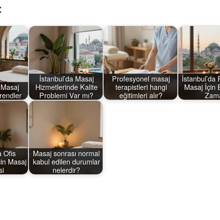
:
İstanbul’da Masaj
Profesyonel masaj
İstanbul’da 
 Masaj
Hizmetlerinde Kalite
terapistleri hangi
Masaj İçin
rendler
Problemi Var mı?
eğitimleri alır?
Zam
a Ofis
Masaj sonrası normal
in Masaj
kabul edilen durumlar
si
nelerdir?