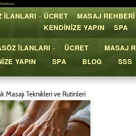
Yorumunuz
Yorumunuz
 İLANLARI
ÜCRET
MASAJ REHBERİ
asaj İstanbul - Profesyone
KENDİNİZE YAPIN
SPA
SÖZ İLANLARI
ÜCRET
MASAJ R
İZE YAPIN
SPA
BLOG
SSS
k Masajı Teknikleri ve Rutinleri