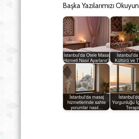
Başka Yazılarımızı Okuyun
İstanbul’da Otele Masaj
İstanbul’da
Hizmeti Nasıl Ayarlanır?
Kültürü ve T
İstanbul'da masaj
İstanbul’d
hizmetlerinde sahte
Yorgunluğu İç
yorumlar nasıl…
Terapi