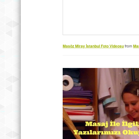
Masöz Miray İstanbul Foto Videosu
from
Ma