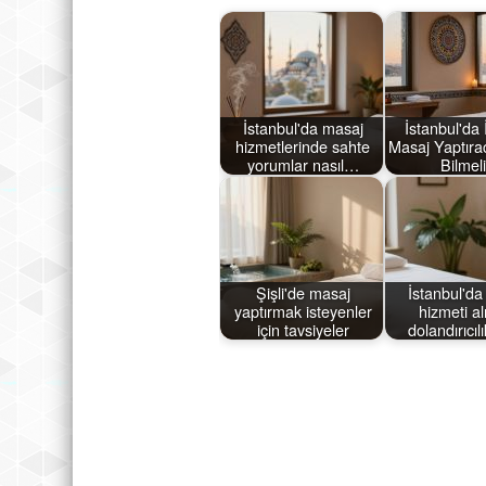
İstanbul'da masaj
İstanbul'da 
hizmetlerinde sahte
Masaj Yaptıra
yorumlar nasıl…
Bilmel
Şişli'de masaj
İstanbul'da
yaptırmak isteyenler
hizmeti al
için tavsiyeler
dolandırıcı