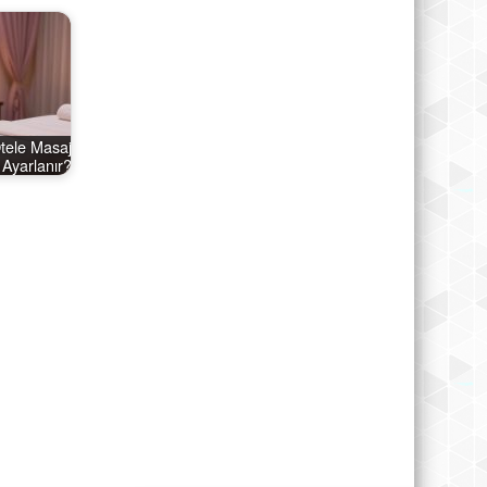
Otele Masaj
 Ayarlanır?