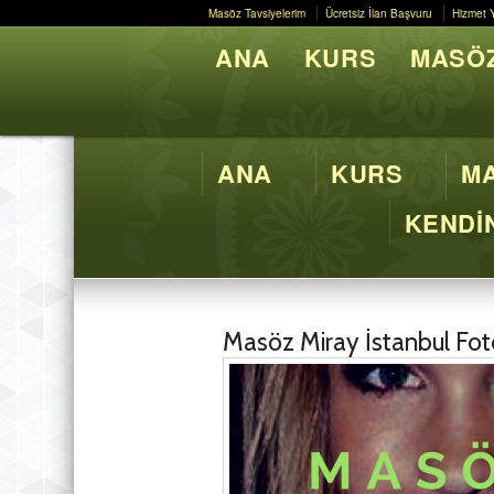
Masöz Tavsiyelerim
Ücretsiz İlan Başvuru
Hizmet 
Masöz Tavsiyelerim
Ücretsiz İlan Başvuru
Hizmet 
ANA
KURS
MASÖZ
Butik M
ANA
KURS
MA
KENDİN
Masöz Miray İstanbul Fo