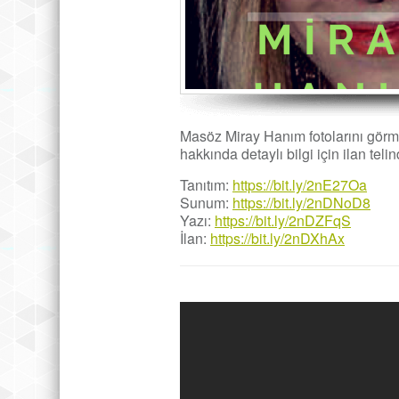
Masöz Miray Hanım fotolarını görm
hakkında detaylı bilgi için ilan teli
Tanıtım:
https://bit.ly/2nE27Oa
Sunum:
https://bit.ly/2nDNoD8
Yazı:
https://bit.ly/2nDZFqS
İlan:
https://bit.ly/2nDXhAx