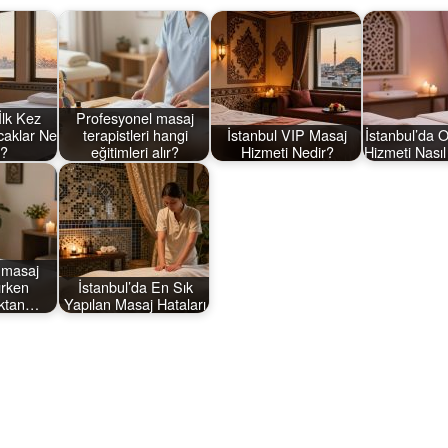
İlk Kez
Profesyonel masaj
caklar Ne
terapistleri hangi
İstanbul VIP Masaj
İstanbul’da 
i?
eğitimleri alır?
Hizmeti Nedir?
Hizmeti Nasıl
 masaj
ırken
İstanbul’da En Sık
lıktan…
Yapılan Masaj Hataları