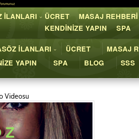
Yorumunuz
Yorumunuz
 İLANLARI
ÜCRET
MASAJ REHBERİ
asaj İstanbul - Profesyone
KENDİNİZE YAPIN
SPA
SÖZ İLANLARI
ÜCRET
MASAJ R
İZE YAPIN
SPA
BLOG
SSS
to Videosu