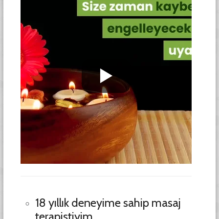
18 yıllık deneyime sahip masaj
terapistiyim