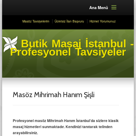
Ana Menü
Masöz Tavsiyelerim
Ücretsiz İlan Başvuru
Hizmet Yorumunuz
Butik Masaj İstanbul -
Profesyonel Tavsiyeler
Masöz Mihrimah Hanım Şişli
Profesyonel masöz Mihrimah Hanım İstanbul’da sizlere klasik
masaj hizmetleri sunmaktadır. Kendinizi tanıtarak telinden
arayabilirsiniz.