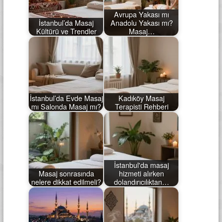
Avrupa Yakası mı
İstanbul’da Masaj
Anadolu Yakası mı?
Kültürü ve Trendler
Masaj…
İstanbul’da Evde Masaj
Kadıköy Masaj
mı Salonda Masaj mı?
Terapisti Rehberi
İstanbul'da masaj
Masaj sonrasında
hizmeti alırken
nelere dikkat edilmeli?
dolandırıcılıktan…