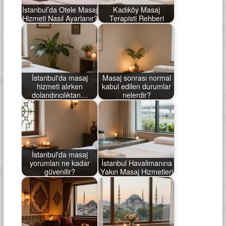
İstanbul’da Otele Masaj
Kadıköy Masaj
Hizmeti Nasıl Ayarlanır?
Terapisti Rehberi
İstanbul'da masaj
Masaj sonrası normal
hizmeti alırken
kabul edilen durumlar
dolandırıcılıktan…
nelerdir?
İstanbul'da masaj
yorumları ne kadar
İstanbul Havalimanına
güvenilir?
Yakın Masaj Hizmetleri