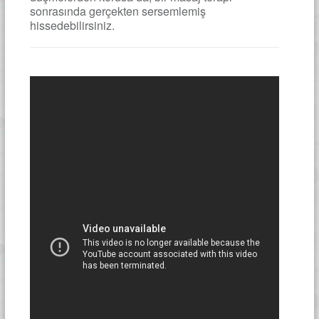
sonrasında gerçekten sersemlemiş
hissedebilirsiniz.