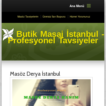
Ana Menü
Masöz Tavsiyelerim
Ücretsiz İlan Başvuru
Hizmet Yorumunuz
Butik Masaj İstanbul -
Profesyonel Tavsiyeler
Masöz Derya İstanbul