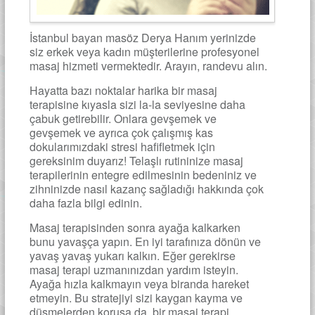
İstanbul bayan masöz Derya Hanım yerinizde
siz erkek veya kadın müşterilerine profesyonel
masaj hizmeti vermektedir. Arayın, randevu alın.
Hayatta bazı noktalar harika bir masaj
terapisine kıyasla sizi la-la seviyesine daha
çabuk getirebilir. Onlara gevşemek ve
gevşemek ve ayrıca çok çalışmış kas
dokularımızdaki stresi hafifletmek için
gereksinim duyarız! Telaşlı rutininize masaj
terapilerinin entegre edilmesinin bedeniniz ve
zihninizde nasıl kazanç sağladığı hakkında çok
daha fazla bilgi edinin.
Masaj terapisinden sonra ayağa kalkarken
bunu yavaşça yapın. En iyi tarafınıza dönün ve
yavaş yavaş yukarı kalkın. Eğer gerekirse
masaj terapi uzmanınızdan yardım isteyin.
Ayağa hızla kalkmayın veya biranda hareket
etmeyin. Bu stratejiyi sizi kaygan kayma ve
düşmelerden korusa da, bir masaj terapi