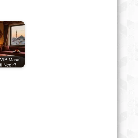
 VIP Masaj
i Nedir?