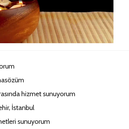
yorum
ı masözüm
 arasında hizmet sunuyorum
ir, İstanbul
metleri sunuyorum