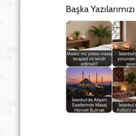
Başka Yazılarımız
Masöz mü yoksa masaj
İstanbul
terapisti mi tercih
yorumları
edilmeli?
güven
İstanbul’da Akşam
Saatlerinde Masaj
İstanbul
Hizmeti Bulmak
Kültürü v