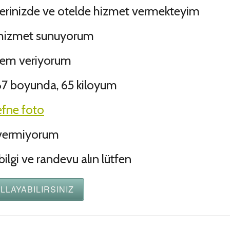
yerinizde ve otelde hizmet vermekteyim
 hizmet sunuyorum
önem veriyorum
 167 boyunda, 65 kiloyum
fne foto
 vermiyorum
lgi ve randevu alın lütfen
LLAYABILIRSINIZ