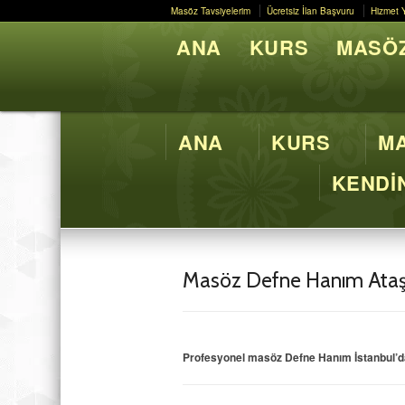
Masöz Tavsiyelerim
Ücretsiz İlan Başvuru
Hizmet 
Masöz Tavsiyelerim
Ücretsiz İlan Başvuru
Hizmet 
ANA
KURS
MASÖZ
Butik M
ANA
KURS
MA
KENDİN
Masöz Defne Hanım Ataş
Profesyonel masöz Defne Hanım İstanbul’da s