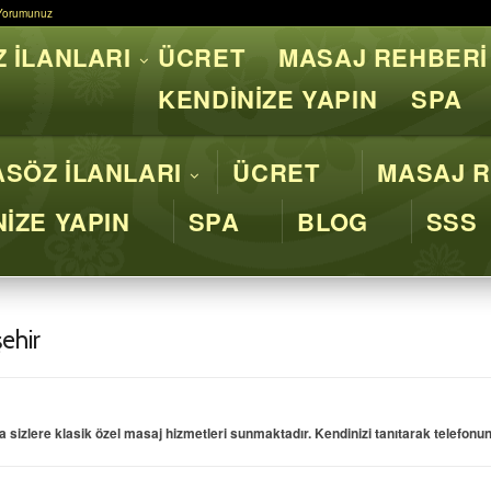
Yorumunuz
Yorumunuz
 İLANLARI
ÜCRET
MASAJ REHBERİ
asaj İstanbul - Profesyone
KENDİNİZE YAPIN
SPA
SÖZ İLANLARI
ÜCRET
MASAJ R
İZE YAPIN
SPA
BLOG
SSS
ehir
izlere klasik özel masaj hizmetleri sunmaktadır. Kendinizi tanıtarak telefonund