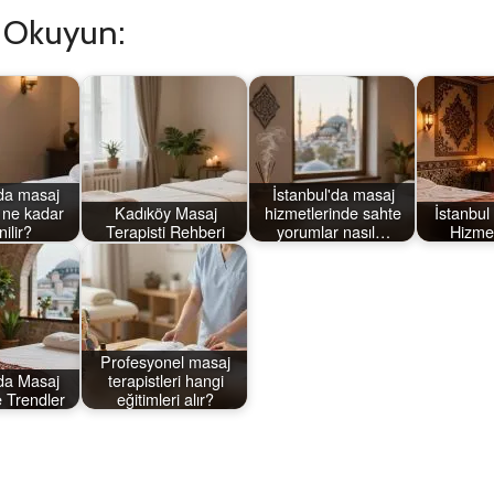
ı Okuyun:
'da masaj
İstanbul'da masaj
 ne kadar
Kadıköy Masaj
hizmetlerinde sahte
İstanbul
ilir?
Terapisti Rehberi
yorumlar nasıl…
Hizmet
Profesyonel masaj
’da Masaj
terapistleri hangi
e Trendler
eğitimleri alır?