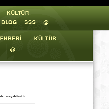
KÜLTÜR
l Tavsiyeler
BLOG
SSS
@
EHBERİ
KÜLTÜR
@
an arayabilirsiniz.