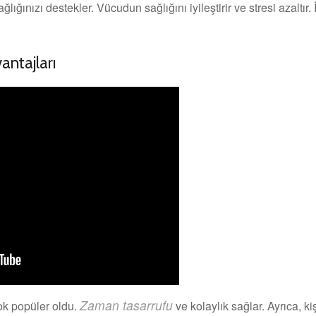
lığınızı destekler. Vücudun sağlığını iyileştirir ve stresi azaltır
antajları
Zaman tasarrufu
ok popüler oldu.
ve kolaylık sağlar. Ayrıca, ki