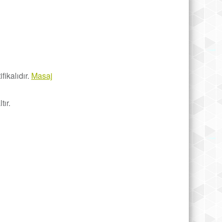
fikalıdır.
Masaj
tır.