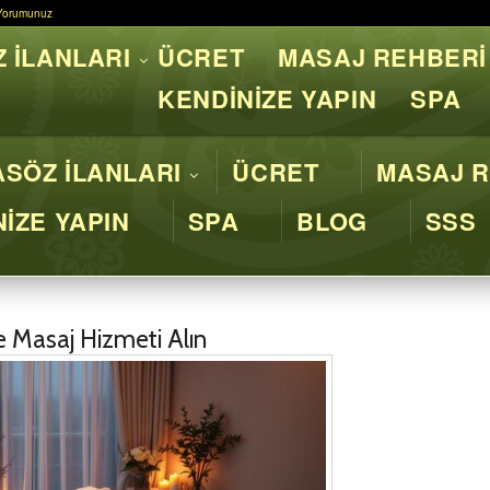
Yorumunuz
Yorumunuz
 İLANLARI
ÜCRET
MASAJ REHBERİ
asaj İstanbul - Profesyone
KENDİNİZE YAPIN
SPA
SÖZ İLANLARI
ÜCRET
MASAJ R
İZE YAPIN
SPA
BLOG
SSS
e Masaj Hizmeti Alın