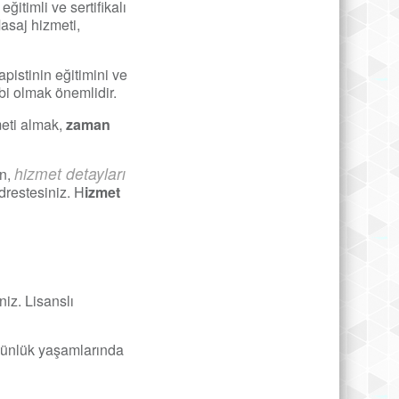
ğitimli ve sertifikalı
Masaj hizmeti,
apistinin eğitimini ve
ibi olmak önemlidir.
meti almak,
zaman
hizmet detayları
in,
drestesiniz. H
izmet
iz. Lisanslı
 günlük yaşamlarında