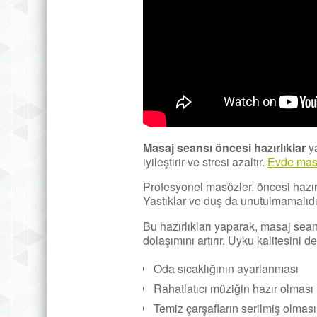
Masaj seansı
öncesi hazırlıklar
ya
iyileştirir ve stresi azaltır.
Evde mas
Profesyonel masözler, öncesi hazırlı
Yastıklar ve duş da unutulmamalıdır.
Bu hazırlıkları yaparak, masaj sean
dolaşımını artırır. Uyku kalitesini de
Oda sıcaklığının ayarlanması
Rahatlatıcı müziğin hazır olması
Temiz çarşafların serilmiş olması