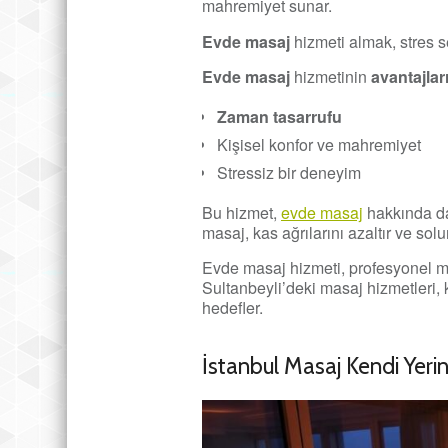
mahremiyet sunar.
Evde masaj
hizmeti almak, stres se
Evde masaj
hizmetinin
avantajlar
Zaman tasarrufu
Kişisel konfor ve mahremiyet
Stressiz bir deneyim
Bu hizmet,
evde masaj
hakkında dah
masaj, kas ağrılarını azaltır ve sol
Evde masaj hizmeti, profesyonel mas
Sultanbeyli’deki masaj hizmetleri, 
hedefler.
İstanbul Masaj Kendi Yeri