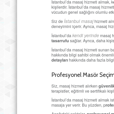
İstanbul’da masaj hizmeti almak, k
kişilerdir. İstanbul’da masaj hizmet
vücudun genel sağlığını olumlu etkil
İstanbul masaj
Siz de
hizmeti alm
deneyimini içerir. Ayrıca, masaj hiz
kendi yerinde
İstanbul’da
masaj hi
tasarrufu
sağlar. Ayrıca, daha kiş
İstanbul’da masaj hizmeti sunan b
hakkında bilgi sahibi olmak önemlid
detayları
hakkında daha fazla bilgi 
Profesyonel Masör Seçimi
Siz, masaj hizmeti alırken
güvenli
terapistler, eğitimli ve sertifikalı k
İstanbul’da masaj hizmeti almak is
masaja yer verir. Bu yüzden, p
rof
Aşağıdaki noktalar,
profesyonel 