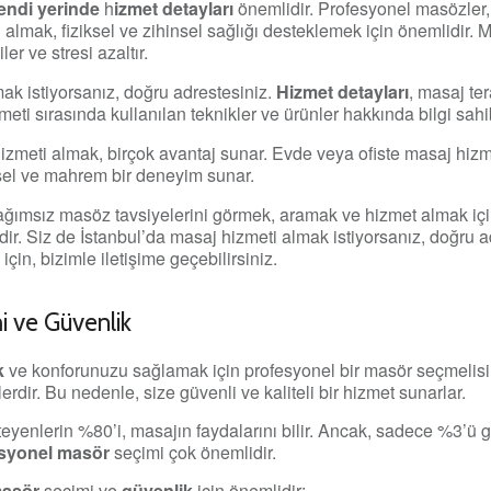
endi yerinde
h
izmet detayları
önemlidir. Profesyonel masözler, e
i almak, fiziksel ve zihinsel sağlığı desteklemek için önemlidir. 
er ve stresi azaltır.
ak istiyorsanız, doğru adrestesiniz.
Hizmet detayları
, masaj ter
meti sırasında kullanılan teknikler ve ürünler hakkında bilgi sah
zmeti almak, birçok avantaj sunar. Evde veya ofiste masaj hiz
isel ve mahrem bir deneyim sunar.
ağımsız masöz tavsiyelerini görmek, aramak ve hizmet almak iç
ir. Siz de İstanbul’da masaj hizmeti almak istiyorsanız, doğru a
için, bizimle iletişime geçebilirsiniz.
 ve Güvenlik
k
ve konforunuzu sağlamak için profesyonel bir masör seçmelisin
işilerdir. Bu nedenle, size güvenli ve kaliteli bir hizmet sunarlar.
teyenlerin %80’i, masajın faydalarını bilir. Ancak, sadece %3’ü
esyonel masör
seçimi çok önemlidir.
masör
seçimi ve
güvenlik
için önemlidir: