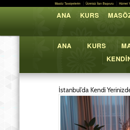
Masöz Tavsiyelerim
Ücretsiz İlan Başvuru
Hizmet 
Masöz Tavsiyelerim
Ücretsiz İlan Başvuru
Hizmet 
ANA
KURS
MASÖZ
Butik M
ANA
KURS
MA
KENDİN
İstanbul’da Kendi Yerinizd