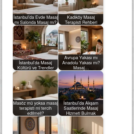
İstanbul’da Evde Masaj
Kadıköy Masaj
mı Salonda Masaj mı?
Terapisti Rehberi
Avrupa Yakası mı
İstanbul’da Masaj
Anadolu Yakası mı?
Kültürü ve Trendler
Masaj…
Masöz mü yoksa masaj
İstanbul’da Akşam
terapisti mi tercih
Saatlerinde Masaj
edilmeli?
Hizmeti Bulmak