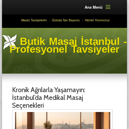
Ana Menü
Masöz Tavsiyelerim
Ücretsiz İlan Başvuru
Hizmet Yorumunuz
Butik Masaj İstanbul -
Profesyonel Tavsiyeler
Kronik Ağrılarla Yaşamayın:
İstanbul’da Medikal Masaj
Seçenekleri