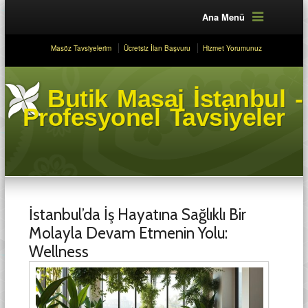
Ana Menü
Masöz Tavsiyelerim
Ücretsiz İlan Başvuru
Hizmet Yorumunuz
Butik Masaj İstanbul -
Profesyonel Tavsiyeler
İstanbul’da İş Hayatına Sağlıklı Bir
Molayla Devam Etmenin Yolu:
Wellness