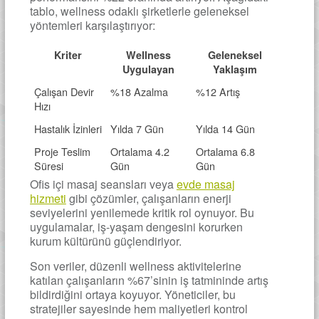
tablo, wellness odaklı şirketlerle geleneksel
yöntemleri karşılaştırıyor:
Kriter
Wellness
Geleneksel
Uygulayan
Yaklaşım
Çalışan Devir
%18 Azalma
%12 Artış
Hızı
Hastalık İzinleri
Yılda 7 Gün
Yılda 14 Gün
Proje Teslim
Ortalama 4.2
Ortalama 6.8
Süresi
Gün
Gün
Ofis içi masaj seansları veya
evde masaj
hizmeti
gibi çözümler, çalışanların enerji
seviyelerini yenilemede kritik rol oynuyor. Bu
uygulamalar, iş-yaşam dengesini korurken
kurum kültürünü güçlendiriyor.
Son veriler, düzenli wellness aktivitelerine
katılan çalışanların %67’sinin iş tatmininde artış
bildirdiğini ortaya koyuyor. Yöneticiler, bu
stratejiler sayesinde hem maliyetleri kontrol