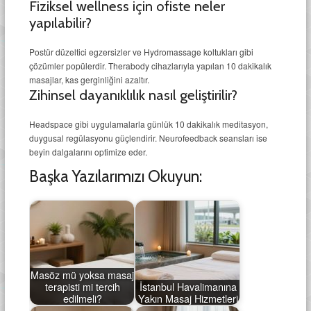
Fiziksel wellness için ofiste neler
yapılabilir?
Postür düzeltici egzersizler ve Hydromassage koltukları gibi
çözümler popülerdir. Therabody cihazlarıyla yapılan 10 dakikalık
masajlar, kas gerginliğini azaltır.
Zihinsel dayanıklılık nasıl geliştirilir?
Headspace gibi uygulamalarla günlük 10 dakikalık meditasyon,
duygusal regülasyonu güçlendirir. Neurofeedback seansları ise
beyin dalgalarını optimize eder.
Başka Yazılarımızı Okuyun:
Masöz mü yoksa masaj
terapisti mi tercih
İstanbul Havalimanına
edilmeli?
Yakın Masaj Hizmetleri