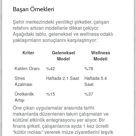
Başarı Örnekleri
Şehir merkezindeki yenilikçi şirketler, çalışan
refahını artıran modellerle dikkat çekiyor.
Aşağıdaki tablo, geleneksel ve wellness odaklı
yaklaşımların sonuçlarını karşılaştırıyor:
Kriter
Geleneksel
Wellness
Model
Modeli
Katılım Oranı
%42
%78
Stres
Haftada 2.1 Saat
Haftada 5.4
Azalması
Saat
Üretkenlik
%15
%37
Artışı
Öne çıkan uygulamalar arasında tarihi
mekanlarda düzenlenen takım çalışmaları ve
kültürel etkinlik entegrasyonu yer alıyor. Bir
finans şirketi, çalışanlarına ayda 1 kez ücretli
“kültür molası” vererek müze ziyaretlerini teşvik