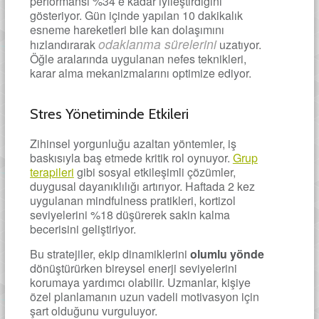
performansı %34’e kadar iyileştirdiğini
gösteriyor. Gün içinde yapılan 10 dakikalık
esneme hareketleri bile kan dolaşımını
odaklanma sürelerini
hızlandırarak
uzatıyor.
Öğle aralarında uygulanan nefes teknikleri,
karar alma mekanizmalarını optimize ediyor.
Stres Yönetiminde Etkileri
Zihinsel yorgunluğu azaltan yöntemler, iş
baskısıyla baş etmede kritik rol oynuyor.
Grup
terapileri
gibi sosyal etkileşimli çözümler,
duygusal dayanıklılığı artırıyor. Haftada 2 kez
uygulanan mindfulness pratikleri, kortizol
seviyelerini %18 düşürerek sakin kalma
becerisini geliştiriyor.
Bu stratejiler, ekip dinamiklerini
olumlu yönde
dönüştürürken bireysel enerji seviyelerini
korumaya yardımcı olabilir. Uzmanlar, kişiye
özel planlamanın uzun vadeli motivasyon için
şart olduğunu vurguluyor.