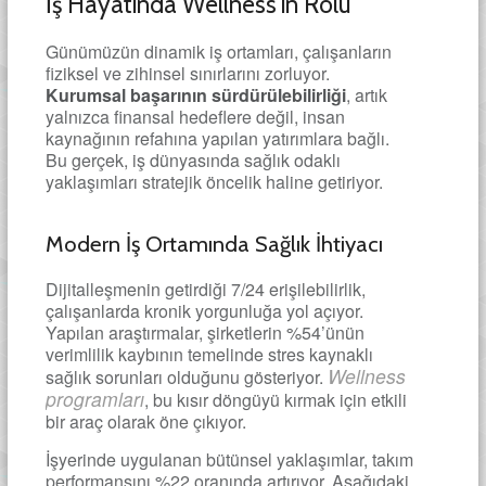
İş Hayatında Wellness’ın Rolü
Günümüzün dinamik iş ortamları, çalışanların
fiziksel ve zihinsel sınırlarını zorluyor.
Kurumsal başarının sürdürülebilirliği
, artık
yalnızca finansal hedeflere değil, insan
kaynağının refahına yapılan yatırımlara bağlı.
Bu gerçek, iş dünyasında sağlık odaklı
yaklaşımları stratejik öncelik haline getiriyor.
Modern İş Ortamında Sağlık İhtiyacı
Dijitalleşmenin getirdiği 7/24 erişilebilirlik,
çalışanlarda kronik yorgunluğa yol açıyor.
Yapılan araştırmalar, şirketlerin %54’ünün
verimlilik kaybının temelinde stres kaynaklı
Wellness
sağlık sorunları olduğunu gösteriyor.
programları
, bu kısır döngüyü kırmak için etkili
bir araç olarak öne çıkıyor.
İşyerinde uygulanan bütünsel yaklaşımlar, takım
performansını %22 oranında artırıyor. Aşağıdaki