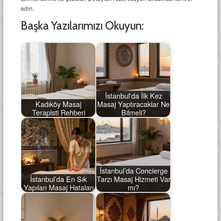
edin.
Başka Yazılarımızı Okuyun:
İstanbul'da İlk Kez
Kadıköy Masaj
Masaj Yaptıracaklar Ne
Terapisti Rehberi
Bilmeli?
İstanbul’da Concierge
İstanbul’da En Sık
Tarzı Masaj Hizmeti Var
Yapılan Masaj Hataları
mı?