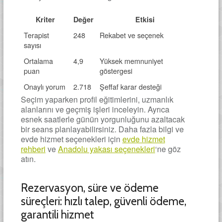
Kriter
Değer
Etkisi
Terapist
248
Rekabet ve seçenek
sayısı
Ortalama
4,9
Yüksek memnuniyet
puan
göstergesi
Onaylı yorum
2.718
Şeffaf karar desteği
Seçim yaparken profil eğitimlerini, uzmanlık
alanlarını ve geçmiş işleri inceleyin. Ayrıca
esnek saatlerle günün yorgunluğunu azaltacak
bir seans planlayabilirsiniz. Daha fazla bilgi ve
evde hizmet seçenekleri için
evde hizmet
rehberi
ve
Anadolu yakası seçenekleri
‘ne göz
atın.
Rezervasyon, süre ve ödeme
süreçleri: hızlı talep, güvenli ödeme,
garantili hizmet