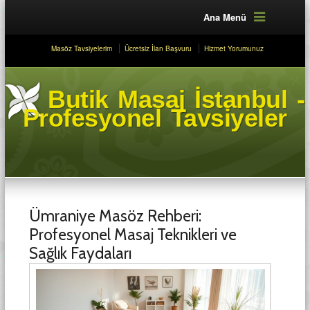
Ana Menü
Masöz Tavsiyelerim
Ücretsiz İlan Başvuru
Hizmet Yorumunuz
Butik Masaj İstanbul -
Profesyonel Tavsiyeler
Ümraniye Masöz Rehberi:
Profesyonel Masaj Teknikleri ve
Sağlık Faydaları