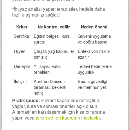
“İhtiyaç analizi yapan terapistler, hedefe daha
hızlı ulaşmanızı sağlar.”
Kriter
Ne kontrol edilir
Neden önemli
Sertifika
Eğitim belgesi, kurs
Güvenli uygulama
süresi
ve doğru basınç
Hijyen
Çarşaf, yağ kapları, el
Enfeksiyon riskini
temizliği
azaltır
Deneyim
Yıl sayısı, vaka
Tedavi hedeflerine
örnekleri
uygunluk
İletişim
Kontrendikasyon
Seans güvenliği
taraması, beklenti
ve memnuniyet
netliği
Pratik ipucu:
Hizmet kapsamını netleştirin;
yağlar, süre ve sonrası öneriler açık olsun.
Alternatifleri karşılaştırmak için kısa bir arama
yapın veya
tercih edilen kadroları inceleyin
.