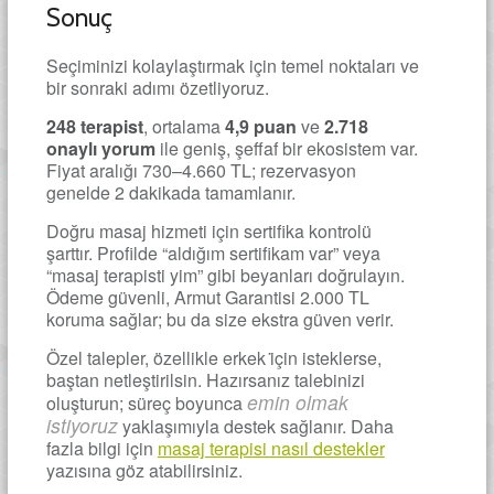
Sonuç
Seçiminizi kolaylaştırmak için temel noktaları ve
bir sonraki adımı özetliyoruz.
248 terapist
, ortalama
4,9 puan
ve
2.718
onaylı yorum
ile geniş, şeffaf bir ekosistem var.
Fiyat aralığı 730–4.660 TL; rezervasyon
genelde 2 dakikada tamamlanır.
Doğru masaj hizmeti için sertifika kontrolü
şarttır. Profilde “aldığım sertifikam var” veya
“masaj terapisti yim” gibi beyanları doğrulayın.
Ödeme güvenli, Armut Garantisi 2.000 TL
koruma sağlar; bu da size ekstra güven verir.
Özel talepler, özellikle erkek i̇çin isteklerse,
baştan netleştirilsin. Hazırsanız talebinizi
emin olmak
oluşturun; süreç boyunca
istiyoruz
yaklaşımıyla destek sağlanır. Daha
fazla bilgi için
masaj terapisi nasıl destekler
yazısına göz atabilirsiniz.