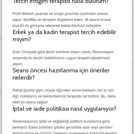
Tercih ettiğim terapisti nasıl bulurum?
Profil filtreleri, puanlar ve onaylı yorumlar üzerinden arama
yapın. Sertifika ve deneyim bilgilerine bakın. İlk seans öncesi
kısa bir ön görüşme isteyerek beklentilerinizi netleştirin.
Erkek ya da kadın terapist tercih edebilir
miyim?
Evet. Cinsiyete göre tercih belirtme imkanı vardır. Rezervasyon
sırasında bu tercihi iletebilirsiniz; uygun terapist eşleştirmesi
yapılır.
Seans öncesi hazırlanma için öneriler
nelerdir?
Rahat giysiler giyin, büyük öğünden sonra bekleyin, bol su için.
Ağrı noktalarını ve beklentilerinizi terapiste net bildirin. Bu, daha
etkili bir seans sağlar!
İptal ve iade politikası nasıl uygulanıyor?
Rezervasyonun iptali ve değişikliği platform kurallarına göre
belirlenir. Erken bildirilen iptaller genellikle iade veya yeniden
tarihlendirme ile çözülür. Detayları rezervasyon sırasında kontrol