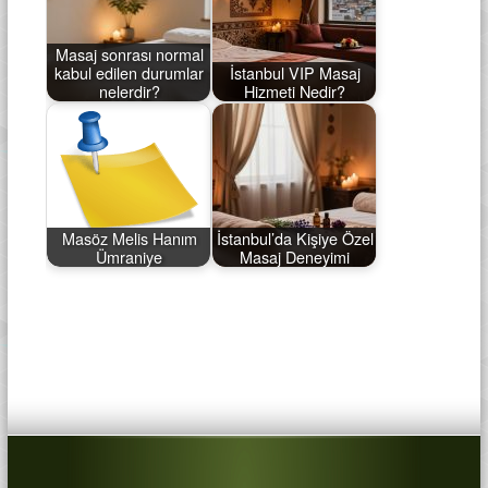
Masaj sonrası normal
kabul edilen durumlar
İstanbul VIP Masaj
nelerdir?
Hizmeti Nedir?
Masöz Melis Hanım
İstanbul’da Kişiye Özel
Ümraniye
Masaj Deneyimi