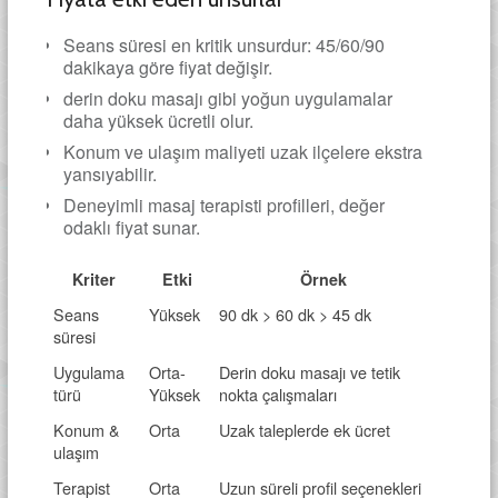
Seans süresi en kritik unsurdur: 45/60/90
dakikaya göre fiyat değişir.
derin doku masajı gibi yoğun uygulamalar
daha yüksek ücretli olur.
Konum ve ulaşım maliyeti uzak ilçelere ekstra
yansıyabilir.
Deneyimli masaj terapisti profilleri, değer
odaklı fiyat sunar.
Kriter
Etki
Örnek
Seans
Yüksek
90 dk > 60 dk > 45 dk
süresi
Uygulama
Orta-
Derin doku masajı ve tetik
türü
Yüksek
nokta çalışmaları
Konum &
Orta
Uzak taleplerde ek ücret
ulaşım
Terapist
Orta
Uzun süreli profil seçenekleri