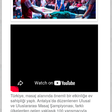
Türkiye, masaj alanında önemli bir etkinliğe ev
sahipliği yaptı. Antalya’da düzenlenen Ulusal
ve Uluslararası Masaj Şampiyonası, farklı
ülkelerden gelen yaklaşık 100 yarışmacıyla