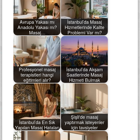
Avrupa Yakası mı
İstanbul’da Masaj
Anadolu Yakası mı?
Hizmetlerinde Kalite
Masaj…
Problemi Var mı?
Profesyonel masaj
İstanbul’da Akşam
terapistleri hangi
Saatlerinde Masaj
eğitimleri alır?
Hizmeti Bulmak
Şişli'de masaj
İstanbul’da En Sık
yaptırmak isteyenler
Yapılan Masaj Hataları
için tavsiyeler