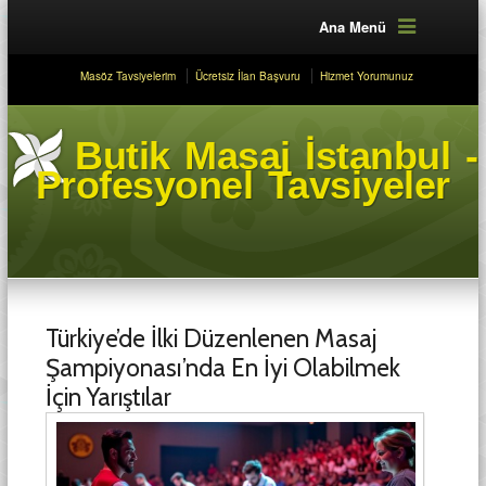
Ana Menü
Masöz Tavsiyelerim
Ücretsiz İlan Başvuru
Hizmet Yorumunuz
Butik Masaj İstanbul -
Profesyonel Tavsiyeler
Türkiye’de İlki Düzenlenen Masaj
Şampiyonası’nda En İyi Olabilmek
İçin Yarıştılar