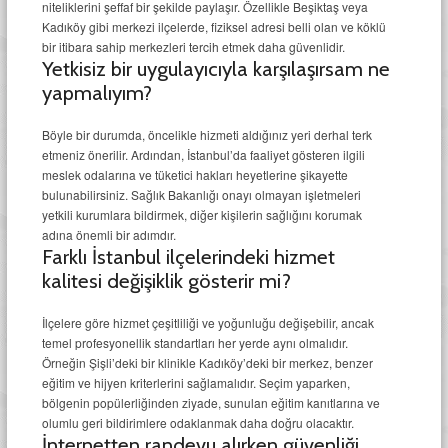
niteliklerini şeffaf bir şekilde paylaşır. Özellikle Beşiktaş veya
Kadıköy gibi merkezi ilçelerde, fiziksel adresi belli olan ve köklü
bir itibara sahip merkezleri tercih etmek daha güvenlidir.
Yetkisiz bir uygulayıcıyla karşılaşırsam ne
yapmalıyım?
Böyle bir durumda, öncelikle hizmeti aldığınız yeri derhal terk
etmeniz önerilir. Ardından, İstanbul’da faaliyet gösteren ilgili
meslek odalarına ve tüketici hakları heyetlerine şikayette
bulunabilirsiniz. Sağlık Bakanlığı onayı olmayan işletmeleri
yetkili kurumlara bildirmek, diğer kişilerin sağlığını korumak
adına önemli bir adımdır.
Farklı İstanbul ilçelerindeki hizmet
kalitesi değişiklik gösterir mi?
İlçelere göre hizmet çeşitliliği ve yoğunluğu değişebilir, ancak
temel profesyonellik standartları her yerde aynı olmalıdır.
Örneğin Şişli’deki bir klinikle Kadıköy’deki bir merkez, benzer
eğitim ve hijyen kriterlerini sağlamalıdır. Seçim yaparken,
bölgenin popülerliğinden ziyade, sunulan eğitim kanıtlarına ve
olumlu geri bildirimlere odaklanmak daha doğru olacaktır.
İnternetten randevu alırken güvenliği