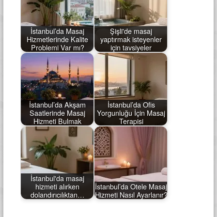
İstanbul’da Masaj
Şişli'de masaj
Hizmetlerinde Kalite
yaptırmak isteyenler
Problemi Var mı?
için tavsiyeler
İstanbul’da Akşam
İstanbul’da Ofis
Saatlerinde Masaj
Yorgunluğu İçin Masaj
Hizmeti Bulmak
Terapisi
İstanbul'da masaj
hizmeti alırken
İstanbul’da Otele Masaj
dolandırıcılıktan…
Hizmeti Nasıl Ayarlanır?