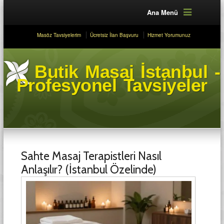
Ana Menü
Masöz Tavsiyelerim
Ücretsiz İlan Başvuru
Hizmet Yorumunuz
Butik Masaj İstanbul -
Profesyonel Tavsiyeler
Sahte Masaj Terapistleri Nasıl
Anlaşılır? (İstanbul Özelinde)