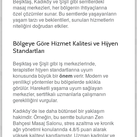
Beşiktaş, Kadıköy ve Şişli gibi semtlerdeki
masaj merkezleri, her bölgenin ihtiyaçlarına
özel çözümler sunar. Bu semtlerde yaşayanların
yaşam tarzı ve beklentileri, sunulan hizmetlerin
niteliğini doğrudan etkiler.
Bölgeye Göre Hizmet Kalitesi ve Hijyen
Standartları
Beşiktaş ve Şişli gibi iş merkezlerinde,
terapistler hijyen standartlarına uyum
konusunda büyük bir
önem
verir. Modern ve
yenilikçi yöntemler bu bölgelerde sıklıkla
görülür. Hareketli yaşama uyum sağlayan
merkezler, sertifikalı uzmanlarla çalışmanın
gerekliliğini vurgular.
Kadıköy’de ise daha bütünsel bir yaklaşım
hakimdir. Örneğin, bu semtte bulunan Zen
Bahçesi Masaj Salonu, stres azaltma ve kronik
ağrı yönetimi konularında 4.8/5 puan alarak
yüksek kaliteyi kanıtlamıştır. Uzman kadrolar ve