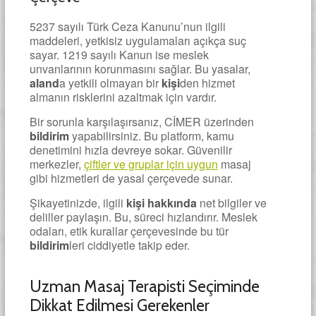
5237 sayılı Türk Ceza Kanunu’nun ilgili
maddeleri, yetkisiz uygulamaları açıkça suç
sayar. 1219 sayılı Kanun ise meslek
unvanlarının korunmasını sağlar. Bu yasalar,
aland
a yetkili olmayan bir
kişi
den hizmet
almanın risklerini azaltmak için vardır.
Bir sorunla karşılaşırsanız, CİMER üzerinden
bildirim
yapabilirsiniz. Bu platform, kamu
denetimini hızla devreye sokar. Güvenilir
merkezler,
çiftler ve gruplar için uygun
masaj
gibi hizmetleri de yasal çerçevede sunar.
Şikayetinizde, ilgili
kişi
hakkında
net bilgiler ve
deliller paylaşın. Bu, süreci hızlandırır. Meslek
odaları, etik kurallar çerçevesinde bu tür
bildirim
leri ciddiyetle takip eder.
Uzman Masaj Terapisti Seçiminde
Dikkat Edilmesi Gerekenler