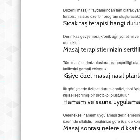
Düzenli masajın faydalarından tam olarak yarar
terapistiniz size özel bir program oluşturacaktı
Sıcak taş terapisi hangi duru
Derin kas gevşemesi, kronik ağrı yönetimi ve 
destekler.
Masaj terapistlerinizin serti
Tüm masözlerimiz uluslararası geçerliliği olan 
kalitesini garanti ediyoruz.
Kişiye özel masaj nasıl planl
İlk görüşmede fiziksel durum analizi, tıbbi öyk
kişiselleştirilmiş bir protokol oluşturulur.
Hamam ve sauna uygulamalar
Geleneksel hamam uygulaması derinlemesine t
üzerinde etkilidir. Tercihinize göre ikisi de kom
Masaj sonrası nelere dikkat 