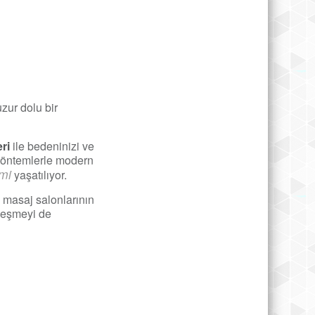
zur dolu bir
ri
ile bedeninizi ve
 yöntemlerle modern
mi
yaşatılıyor.
 masaj salonlarının
ileşmeyi de