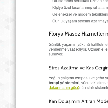
Uluslararası sertifikalı uzman kad
Kişiye özel tasarlanmış rahatlam
Geleneksel ve modern tekniklerin
Günlük yaşam stresini azaltmay
Florya Masöz Hizmetlerin
Günlük yaşamın yükünü hafifletmek 
yenilenme vaat ediyor. Uzman eller 
sunuyor.
Stres Azaltma ve Kas Gergin
Yoğun çalışma temposu ve şehir yaşa
terapi yöntemleri
, vücuttaki stres
dokunmanın gücü
nün sinir sistemi
Kan Dolaşımını Artıran Mode