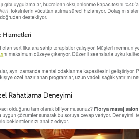
jı gibi uygulamalar, hücrelerin oksijenlenme kapasitesini %40’a 
rken
, toksinlerin vücuttan atılma süreci hızlanıyor. Dolaşım sist
ı doğrudan destekliyor.
z Hizmetleri
i olan sertifikalara sahip terapistler çalışıyor. Müşteri memnuniy
rı
nı maksimum düzeye çıkarıyor. Düzenli seanslarla uyku kalit
alar, aynı zamanda mental odaklanma kapasitesini geliştiriyor. 
şiye özel hazırlanan programlar, uzun vadeli sağlık yatırımı nite
Özel Rahatlama Deneyimi
iyacı olduğunu tam olarak biliyor musunuz?
Florya masaj salonl
na uygun çözümler sunarak bu soruya cevap veriyor. Deneyimli te
le beklentilerinizi analiz ediyor.