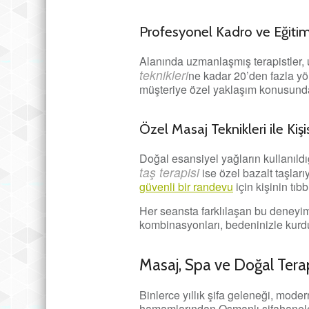
Profesyonel Kadro ve Eğitim
Alanında uzmanlaşmış terapistler, ul
teknikleri
ne kadar 20’den fazla yö
müşteriye özel yaklaşım konusunda 
Özel Masaj Teknikleri ile Kiş
Doğal esansiyel yağların kullanıld
taş terapisi
ise özel bazalt taşları
güvenli bir randevu
için kişinin tıb
Her seansta farklılaşan bu deneyiml
kombinasyonları, bedeninizle kurdu
Masaj, Spa ve Doğal Terapi
Binlerce yıllık şifa geleneği, mod
hamamlarından Osmanlı şifahanele