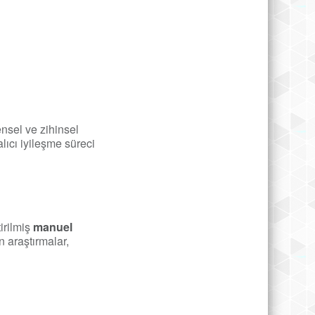
nsel ve zihinsel
lıcı iyileşme süreci
irilmiş
manuel
n araştırmalar,