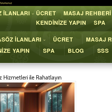
Yorumunuz
Yorumunuz
 İLANLARI
ÜCRET
MASAJ REHBERİ
asaj İstanbul - Profesyone
KENDİNİZE YAPIN
SPA
SÖZ İLANLARI
ÜCRET
MASAJ R
İZE YAPIN
SPA
BLOG
SSS
Hizmetleri ile Rahatlayın