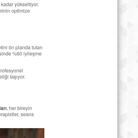
kadar yükseltiyor.
eminin optimize
etini ön planda tutan
esinde %60 iyileşme
Profesyonel
liği taşıyor.
arı
, her bireyin
rapistler, seans