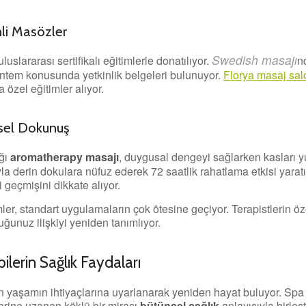
li Masözler
Swedish masajı
uslararası sertifikalı eğitimlerle donatılıyor.
n
ntem konusunda yetkinlik belgeleri bulunuyor.
Florya masaj sa
özel eğitimler alıyor.
isel Dokunuş
ığı
aromatherapy masajı
, duygusal dengeyi sağlarken kasları 
yla derin dokulara nüfuz ederek 72 saatlik rahatlama etkisi yarat
bi geçmişini dikkate alıyor.
er, standart uygulamaların çok ötesine geçiyor. Terapistlerin öz
ğunuz ilişkiyi yeniden tanımlıyor.
lerin Sağlık Faydaları
ern yaşamın ihtiyaçlarına uyarlanarak yeniden hayat buluyor. Spa
rine uzanan köklü bir mirası
bütünsel sağlık
anlayışıyla birleşti