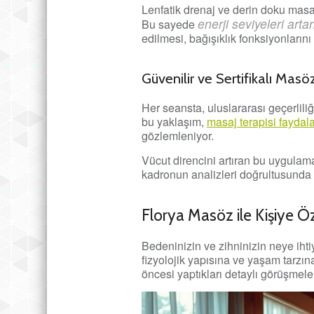
Lenfatik drenaj ve derin doku masa
enerji seviyeleri arta
Bu sayede
edilmesi, bağışıklık fonksiyonların
Güvenilir ve Sertifikalı Masö
Her seansta, uluslararası geçerliliğ
bu yaklaşım,
masaj terapisi faydala
gözlemleniyor.
Vücut direncini artıran bu uygulam
kadronun analizleri doğrultusunda ki
Florya Masöz ile Kişiye 
Bedeninizin ve zihninizin neye iht
fizyolojik yapısına ve yaşam tarzı
öncesi yaptıkları detaylı görüşmeler