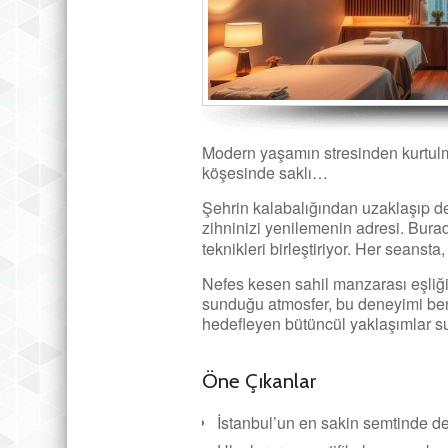
Modern yaşamın stresinden kurtulma
köşesinde saklı…
Şehrin kalabalığından uzaklaşıp de
zihninizi yenilemenin adresi. Burad
teknikleri birleştiriyor. Her seanst
Nefes kesen sahil manzarası eşliğ
sunduğu atmosfer, bu deneyimi benz
hedefleyen bütüncül yaklaşımlar s
Öne Çıkanlar
İstanbul’un en sakin semtinde de