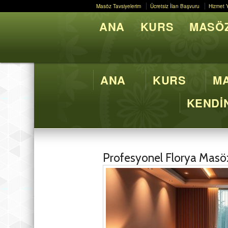
Masöz Tavsiyelerim
Ücretsiz İlan Başvuru
Hizmet 
Masöz Tavsiyelerim
Ücretsiz İlan Başvuru
Hizmet 
ANA
KURS
MASÖZ
Butik M
ANA
KURS
MA
KENDİN
Profesyonel Florya Masöz 