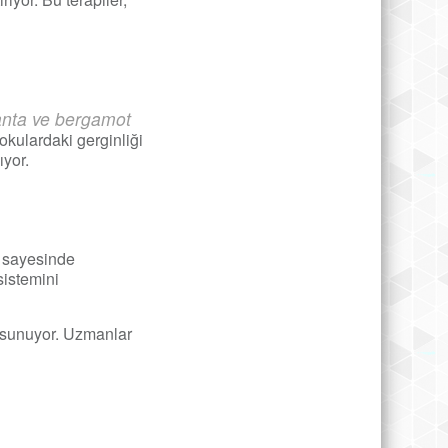
nta ve bergamot
okulardaki gerginliği
ıyor.
ı sayesinde
sistemini
ak sunuyor. Uzmanlar