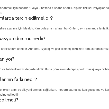
lanmak için haftada 1 veya 2 haftada 1 seans önerilir. Kişinin fiziksel ihtiyaçları
r.
mlarda tercih edilmelidir?
stres azaltma için idealdir. Kan dolaşımını artıran bu yöntem, aynı zamanda lenfati
fikasyon durumu nedir?
sertifikalara sahiptir. Anatomi, fizyoloji ve çeşitli masaj teknikleri konusunda sürekl
anıyor?
ü ve beklentileriniz değerlendirilir. Buna göre aromaterapi, sportif masaj veya refleks
ının farkı nedir?
oksin atımı ve cilt yenilenmesi sağlarken, modern sauna ise kas gevşetme ve kar
bine edilebilir.
edilmeli?