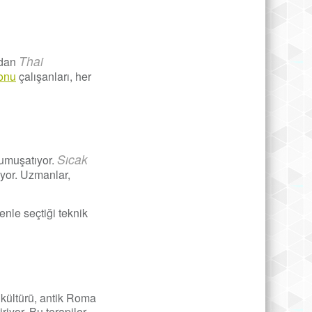
Thai
dan
lonu
çalışanları, her
Sıcak
yumuşatıyor.
ıyor. Uzmanlar,
enle seçtiği teknik
 kültürü, antik Roma
riyor. Bu terapiler,