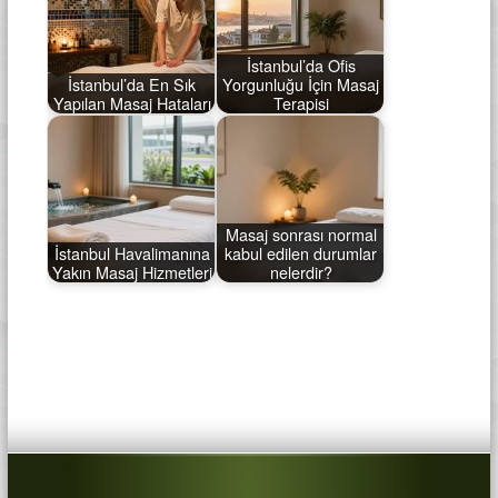
İstanbul’da Ofis
İstanbul’da En Sık
Yorgunluğu İçin Masaj
Yapılan Masaj Hataları
Terapisi
Masaj sonrası normal
İstanbul Havalimanına
kabul edilen durumlar
Yakın Masaj Hizmetleri
nelerdir?