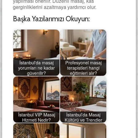
yapılması önerilir. Düzenli masaj, kas
gerginliklerini azaltmaya yardımcı olur.
Başka Yazılarımızı Okuyun:
İstanbul'da masaj
Profesyonel masaj
yorumları ne kadar
terapistleri hangi
güvenilir?
eğitimleri alır?
İstanbul VIP Masaj
İstanbul’da Masaj
Hizmeti Nedir?
Kültürü ve Trendler