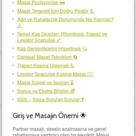
Masaj Pozisyonları 🛏️
Masaj Terapisti İçin Doğru Postür 💪
Ağrı ve Rahatsızlık Durumunda Ne Yapmalı?
⚠️
Temel Kas Grupları: Rhomboid, Trapez ve
Levator Scapulae 🦴
Kas Gerginliklerini Hissetmek 🔍
Dairesel Masaj Teknikleri 🔄
Trapez Kasına Ulaşmak 🦾
Levator Scapulae Kasına Masaj 🧘‍♂️
Masaj Süresi ve İpuçları ⏳
Sonuç ve Ekstra Bilgiler 🌈
SSS – Sıkça Sorulan Sorular ❓
Giriş ve Masajın Önemi 🌟
Partner masajı, stresin azalmasına ve genel
rahatlamaya yardımcı olan bir tekniktir. Masaj,