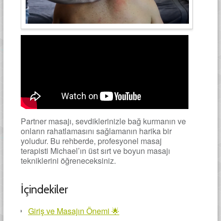
Partner masajı, sevdiklerinizle bağ kurmanın ve
onların rahatlamasını sağlamanın harika bir
yoludur. Bu rehberde, profesyonel masaj
terapisti Michael’ın üst sırt ve boyun masajı
tekniklerini öğreneceksiniz.
İçindekiler
Giriş ve Masajın Önemi 🌟