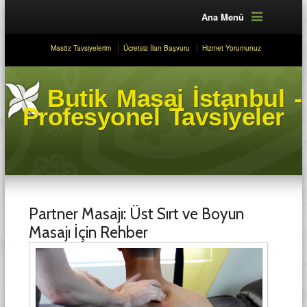
Ana Menü
Masöz Tavsiyelerim
Ücretsiz İlan Başvuru
Hizmet Yorumunuz
Butik Masaj İstanbul -
Profesyonel Tavsiyeler
Partner Masajı: Üst Sırt ve Boyun
Masajı İçin Rehber