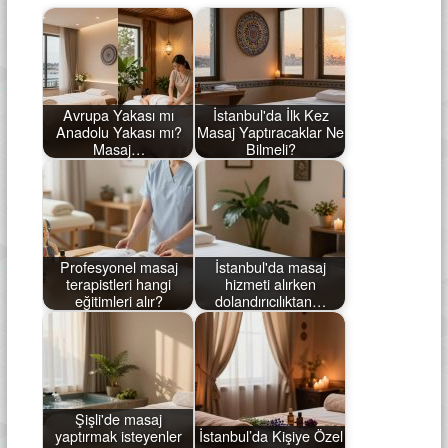
Avrupa Yakası mı
İstanbul'da İlk Kez
Anadolu Yakası mı?
Masaj Yaptıracaklar Ne
Masaj…
Bilmeli?
Profesyonel masaj
İstanbul'da masaj
terapistleri hangi
hizmeti alırken
eğitimleri alır?
dolandırıcılıktan…
Şişli'de masaj
yaptırmak isteyenler
İstanbul’da Kişiye Özel