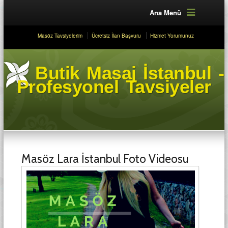
Ana Menü
Masöz Tavsiyelerim
Ücretsiz İlan Başvuru
Hizmet Yorumunuz
Butik Masaj İstanbul -
Profesyonel Tavsiyeler
Masöz Lara İstanbul Foto Videosu