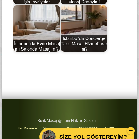
için tavsiyeler
Masaj Deneyimi
İstanbul’da Concierge
İstanbul’da Evde Masaj
Tarzı Masaj Hizmeti Var
mı Salonda Masaj mı?
mı?
Butik Masaj @ Tüm Hakları Saklıdır
İlan Başvuru
Yorumunuz
Etik
KVKK GDPR
Gizlilik
Koşullar
Sitemap
SİZE YOL GÖSTEREYİM?