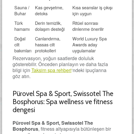
Sauna /
Kas gevşetme,
Kısa seanslar iş çıkışı
Buhar
detoks
için uygun
Türk
Derin temizlik,
Ritüel sonrası
hamamı
dolaşım desteği
dinlenme önerilir
Doğal
Canlandırma,
World Luxury Spa
cilt
hassas cilt
Awards aday
bakımları
protokolleri
uygulamalar
Rezervasyon, yoğun saatlerde doluluk
gösterebilir. Önceden planlayın ve daha fazla
bilgi için
Taksim spa rehberi
‘ndeki ipuçlarına
göz atın.
Pürovel Spa & Sport, Swissotel The
Bosphorus: Spa wellness ve fitness
dengesi
Pürovel Spa & Sport, Swissotel The
Bosphorus
, fitness altyapısıyla bütünleşen bir