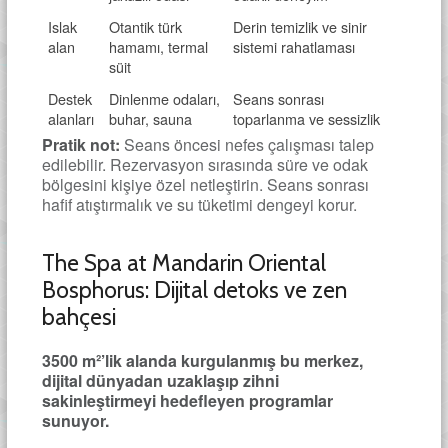
Islak
Otantik türk
Derin temizlik ve sinir
alan
hamamı, termal
sistemi rahatlaması
süit
Destek
Dinlenme odaları,
Seans sonrası
alanları
buhar, sauna
toparlanma ve sessizlik
Pratik not:
Seans öncesi nefes çalışması talep
edilebilir. Rezervasyon sırasında süre ve odak
bölgesini kişiye özel netleştirin. Seans sonrası
hafif atıştırmalık ve su tüketimi dengeyi korur.
The Spa at Mandarin Oriental
Bosphorus: Dijital detoks ve zen
bahçesi
3500 m²’lik alanda kurgulanmış bu merkez,
dijital dünyadan uzaklaşıp zihni
sakinleştirmeyi hedefleyen programlar
sunuyor.