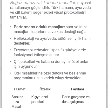
Boğaz manzaralı kabana masajları
duyusal
rahatlamayı güçlendirir. Türk hamamı, ayurveda
ve cilt bakımı seçenekleri vücut protokollerini
tamamlar.
Performans odaklı masajlar:
spor ve imza
masajları, toparlanma ve kas desteği sağlar.
Refleksoloji ve ayurveda, bütünsel iyilik hâlini
destekler.
Fizyoterapi tedavileri, spesifik şikâyetlerde
fonksiyonel iyileşme sunar.
Çift paketleri ve kabana deneyimi özel anlar
için uygundur.
Otel misafirlerine özel detoks ve beslenme
programları uzun vadeli etkiyi destekler.
Hizmet
Özellik
Faydası
Sanitas
Kişiye özel
Derin gevşeme ve
İmza
protokol
doku çalışması
Masajı