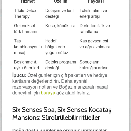
Hizmet
Özellik
Faydası
Triple Detox
Dolaşım ve lenf
Toksin atımı ve
Therapy
desteği
enerji artışı
Geleneksel
Kese, köpük, ısı
Derin temizlik ve
türk hamamı
rahatlama
Taş
Hedef
Kas gevşemesi
kombinasyonlu
bölgelerde
ve ağrı azalması
masaj
yoğun nüfuz
Beslenme &
Detoks programı
Sonuçların
uyku önerileri
desteği
kalıcılığını artırır
İpucu:
Özel günler için çift paketleri ve hediye
kartlarını değerlendirin. Daha ayrıntılı
rezervasyon notları ve Boğaz manzaralı masaj
deneyimi için
buraya
göz atabilirsiniz.
Six Senses Spa, Six Senses Kocataş
Mansions: Sürdürülebilir ritüeller
Doğa dostu ürünler ve organik üniformalar