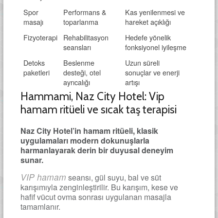
Spor
Performans &
Kas yenilenmesi ve
masajı
toparlanma
hareket açıklığı
Fizyoterapi
Rehabilitasyon
Hedefe yönelik
seansları
fonksiyonel iyileşme
Detoks
Beslenme
Uzun süreli
paketleri
desteği, otel
sonuçlar ve enerji
ayrıcalığı
artışı
Hammami, Naz City Hotel: Vip
hamam ritüeli ve sıcak taş terapisi
Naz City Hotel’in hamam ritüeli, klasik
uygulamaları modern dokunuşlarla
harmanlayarak derin bir duyusal deneyim
sunar.
VIP hamam
seansı, gül suyu, bal ve süt
karışımıyla zenginleştirilir. Bu karışım, kese ve
hafif vücut ovma sonrası uygulanan masajla
tamamlanır.