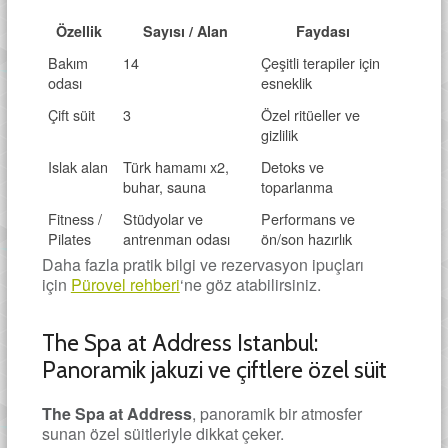
Özellik
Sayısı / Alan
Faydası
Bakım
14
Çeşitli terapiler için
odası
esneklik
Çift süit
3
Özel ritüeller ve
gizlilik
Islak alan
Türk hamamı x2,
Detoks ve
buhar, sauna
toparlanma
Fitness /
Stüdyolar ve
Performans ve
Pilates
antrenman odası
ön/son hazırlık
Daha fazla pratik bilgi ve rezervasyon ipuçları
için
Pürovel rehberi
‘ne göz atabilirsiniz.
The Spa at Address Istanbul:
Panoramik jakuzi ve çiftlere özel süit
The Spa at Address
, panoramik bir atmosfer
sunan özel süitleriyle dikkat çeker.