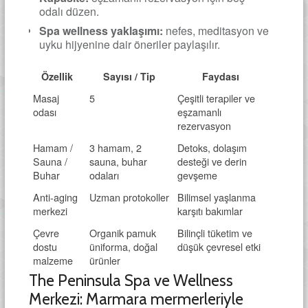
odalı düzen.
Spa wellness yaklaşımı:
nefes, meditasyon ve
uyku hijyenine dair öneriler paylaşılır.
Özellik
Sayısı / Tip
Faydası
Masaj
5
Çeşitli terapiler ve
odası
eşzamanlı
rezervasyon
Hamam /
3 hamam, 2
Detoks, dolaşım
Sauna /
sauna, buhar
desteği ve derin
Buhar
odaları
gevşeme
Anti-aging
Uzman protokoller
Bilimsel yaşlanma
merkezi
karşıtı bakımlar
Çevre
Organik pamuk
Bilinçli tüketim ve
dostu
üniforma, doğal
düşük çevresel etki
malzeme
ürünler
The Peninsula Spa ve Wellness
Merkezi: Marmara mermerleriyle