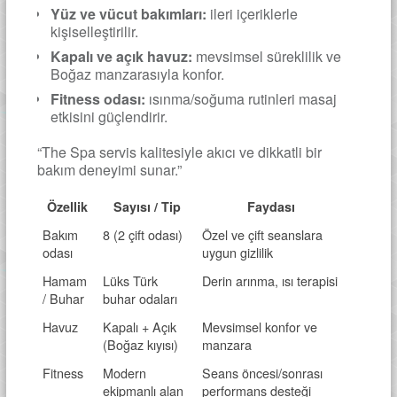
Yüz ve vücut bakımları:
ileri içeriklerle
kişiselleştirilir.
Kapalı ve açık havuz:
mevsimsel süreklilik ve
Boğaz manzarasıyla konfor.
Fitness odası:
ısınma/soğuma rutinleri masaj
etkisini güçlendirir.
“The Spa servis kalitesiyle akıcı ve dikkatli bir
bakım deneyimi sunar.”
Özellik
Sayısı / Tip
Faydası
Bakım
8 (2 çift odası)
Özel ve çift seanslara
odası
uygun gizlilik
Hamam
Lüks Türk
Derin arınma, ısı terapisi
/ Buhar
buhar odaları
Havuz
Kapalı + Açık
Mevsimsel konfor ve
(Boğaz kıyısı)
manzara
Fitness
Modern
Seans öncesi/sonrası
ekipmanlı alan
performans desteği