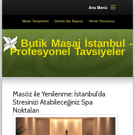
Ana Menü
Masöz Tavsiyelerim
Ücretsiz İlan Başvuru
Hizmet Yorumunuz
Butik Masaj İstanbul -
Profesyonel Tavsiyeler
Masöz ile Yenilenme: İstanbul’da
Stresinizi Atabileceğiniz Spa
Noktaları