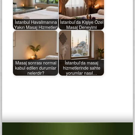
İstanbul Havalimanına
İstanbul’da Kişiye Özel
Yakın Masaj Hizmetleri
Masaj Deneyimi
Masaj sonrası normal
İstanbul'da masaj
kabul edilen durumlar
hizmetlerinde sahte
nelerdir?
yorumlar nasıl…