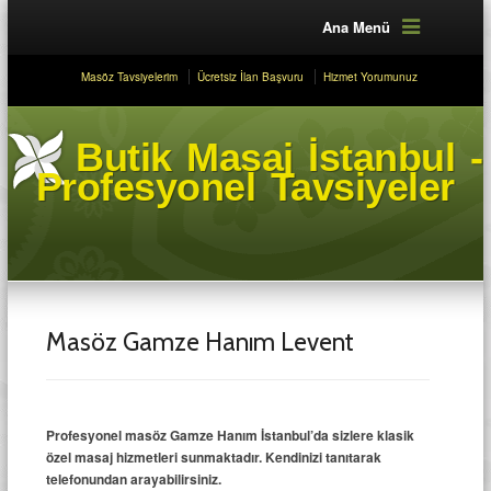
Ana Menü
Masöz Tavsiyelerim
Ücretsiz İlan Başvuru
Hizmet Yorumunuz
Butik Masaj İstanbul -
Profesyonel Tavsiyeler
Masöz Gamze Hanım Levent
Profesyonel masöz Gamze Hanım İstanbul’da sizlere klasik
özel masaj hizmetleri sunmaktadır. Kendinizi tanıtarak
telefonundan arayabilirsiniz.