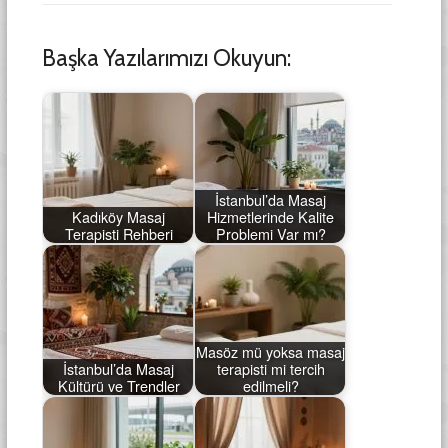
Başka Yazılarımızı Okuyun:
İstanbul’da Masaj
Kadıköy Masaj
Hizmetlerinde Kalite
Terapisti Rehberi
Problemi Var mı?
Masöz mü yoksa masaj
İstanbul’da Masaj
terapisti mi tercih
Kültürü ve Trendler
edilmeli?