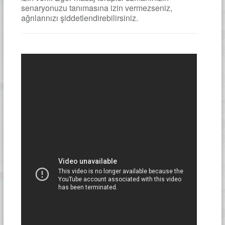
senaryonuzu tanımasına izin vermezseniz,
ağrılarınızı şiddetlendirebilirsiniz.