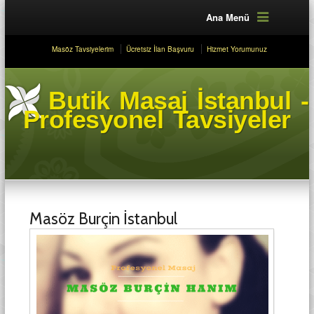
Ana Menü
Masöz Tavsiyelerim
Ücretsiz İlan Başvuru
Hizmet Yorumunuz
Butik Masaj İstanbul -
Profesyonel Tavsiyeler
Masöz Burçin İstanbul