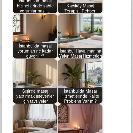
İstanbul'da masaj
hizmetlerinde sahte
Kadıköy Masaj
yorumlar nasıl…
Terapisti Rehberi
İstanbul'da masaj
yorumları ne kadar
İstanbul Havalimanına
güvenilir?
Yakın Masaj Hizmetleri
Şişli'de masaj
İstanbul’da Masaj
yaptırmak isteyenler
Hizmetlerinde Kalite
için tavsiyeler
Problemi Var mı?