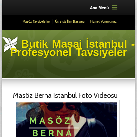
Ana Menü
Masöz Tavsiyelerim
Ücretsiz İlan Başvuru
Hizmet Yorumunuz
Butik Masaj İstanbul -
Profesyonel Tavsiyeler
Masöz Berna İstanbul Foto Videosu