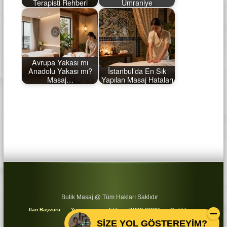
Terapisti Rehberi
Ümraniye
Avrupa Yakası mı
Anadolu Yakası mı?
İstanbul’da En Sık
Masaj…
Yapılan Masaj Hataları
Butik Masaj @ Tüm Hakları Saklıdır
İlan Başvuru
Yorumunuz
Etik
KVKK GDPR
Gizlilik
Koşullar
Sitemap
SİZE YOL GÖSTEREYİM?