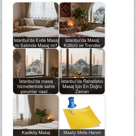
İstanbul’da Evde Masaj
İstanbul’da Masaj
mı Salonda Masaj mı?
Kültürü ve Trendler
İstanbul'da masaj
İstanbul’da Rahatlatıcı
hizmetlerinde sahte
Masaj İçin En Doğru
yorumlar nasıl…
Zaman
Kadıköy Masaj
Masöz Melis Hanım