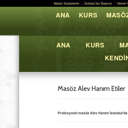
Masöz Tavsiyelerim
Ücretsiz İlan Başvuru
Hizmet 
Masöz Tavsiyelerim
Ücretsiz İlan Başvuru
Hizmet 
ANA
KURS
MASÖZ
Butik M
ANA
KURS
MA
KENDİN
Masöz Alev Hanım Etiler
Profesyonel masöz Alev Hanım İstanbul’da si