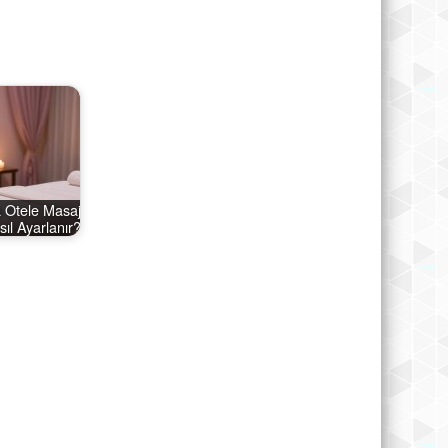
a Otele Masaj
ıl Ayarlanır?