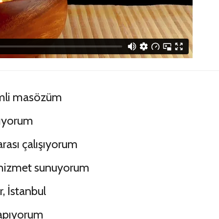
yimli masözüm
ıyorum
arası çalışıyorum
 hizmet sunuyorum
, İstanbul
yapıyorum