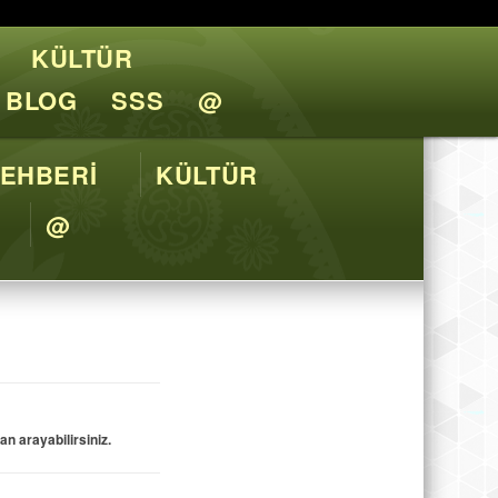
KÜLTÜR
l Tavsiyeler
BLOG
SSS
@
EHBERİ
KÜLTÜR
@
n arayabilirsiniz.