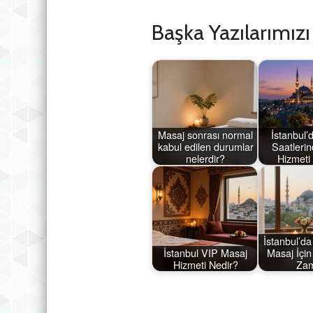
Başka Yazılarımız
Masaj sonrası normal
İstanbul
kabul edilen durumlar
Saatleri
nelerdir?
Hizmeti
İstanbul’da
İstanbul VIP Masaj
Masaj İçi
Hizmeti Nedir?
Za