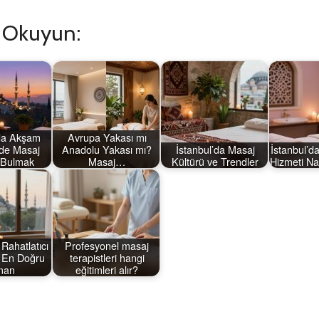
ı Okuyun:
’da Akşam
Avrupa Yakası mı
nde Masaj
Anadolu Yakası mı?
İstanbul’da Masaj
İstanbul’d
 Bulmak
Masaj…
Kültürü ve Trendler
Hizmeti Nas
 Rahatlatıcı
Profesyonel masaj
n En Doğru
terapistleri hangi
man
eğitimleri alır?