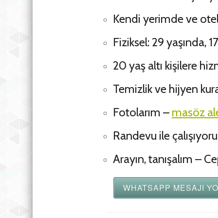
Kendi yerimde ve ot
Fiziksel: 29 yaşında,
20 yaş altı kişilere h
Temizlik ve hijyen kur
Fotolarım –
masöz al
Randevu ile çalışıyor
Arayın, tanışalım – Ce
WHATSAPP MESAJI YO