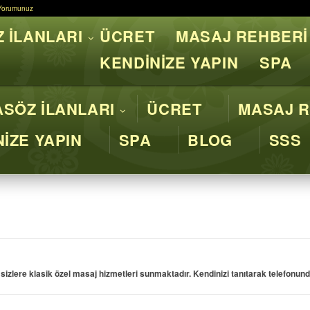
Yorumunuz
Yorumunuz
 İLANLARI
ÜCRET
MASAJ REHBERİ
asaj İstanbul - Profesyone
KENDİNİZE YAPIN
SPA
SÖZ İLANLARI
ÜCRET
MASAJ R
İZE YAPIN
SPA
BLOG
SSS
zlere klasik özel masaj hizmetleri sunmaktadır. Kendinizi tanıtarak telefonunda