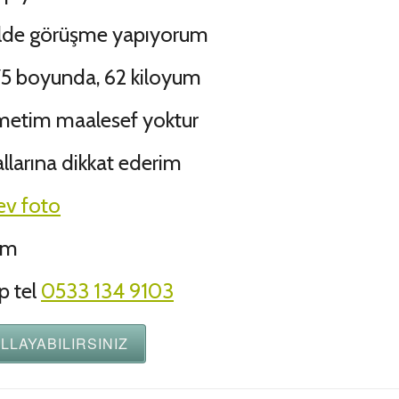
elde görüşme yapıyorum
 175 boyunda, 62 kiloyum
izmetim maalesef yoktur
allarına dikkat ederim
ev foto
um
p tel
0533 134 9103
LLAYABILIRSINIZ