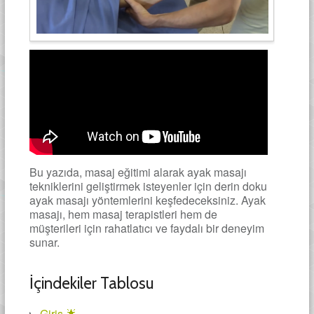
Bu yazıda, masaj eğitimi alarak ayak masajı
tekniklerini geliştirmek isteyenler için derin doku
ayak masajı yöntemlerini keşfedeceksiniz. Ayak
masajı, hem masaj terapistleri hem de
müşterileri için rahatlatıcı ve faydalı bir deneyim
sunar.
İçindekiler Tablosu
Giriş 🌟