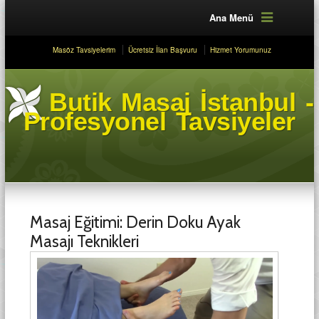
Ana Menü
Masöz Tavsiyelerim
Ücretsiz İlan Başvuru
Hizmet Yorumunuz
Butik Masaj İstanbul -
Profesyonel Tavsiyeler
Masaj Eğitimi: Derin Doku Ayak
Masajı Teknikleri