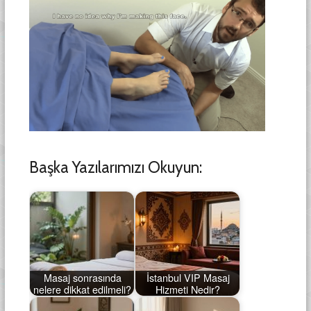
Başka Yazılarımızı Okuyun:
Masaj sonrasında
İstanbul VIP Masaj
nelere dikkat edilmeli?
Hizmeti Nedir?