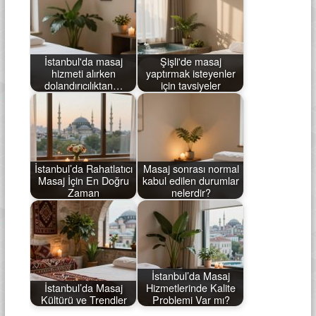
İstanbul'da masaj
Şişli'de masaj
hizmeti alırken
yaptırmak isteyenler
dolandırıcılıktan…
için tavsiyeler
İstanbul’da Rahatlatıcı
Masaj sonrası normal
Masaj İçin En Doğru
kabul edilen durumlar
Zaman
nelerdir?
İstanbul’da Masaj
İstanbul’da Masaj
Hizmetlerinde Kalite
Kültürü ve Trendler
Problemi Var mı?