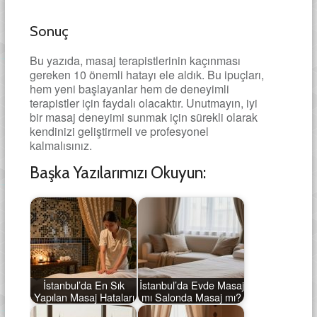
Sonuç
Bu yazıda, masaj terapistlerinin kaçınması
gereken 10 önemli hatayı ele aldık. Bu ipuçları,
hem yeni başlayanlar hem de deneyimli
terapistler için faydalı olacaktır. Unutmayın, iyi
bir masaj deneyimi sunmak için sürekli olarak
kendinizi geliştirmeli ve profesyonel
kalmalısınız.
Başka Yazılarımızı Okuyun:
İstanbul’da En Sık
İstanbul’da Evde Masaj
Yapılan Masaj Hataları
mı Salonda Masaj mı?