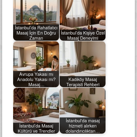
İstanbul’da Rahatlatıcı
Masaj İçin En Doğru
İstanbul’da Kişiye Özel
Zaman
Masaj Deneyimi
Avrupa Yakası mı
Anadolu Yakası mı?
Kadıköy Masaj
Masaj…
Terapisti Rehberi
İstanbul'da masaj
İstanbul’da Masaj
hizmeti alırken
Kültürü ve Trendler
dolandırıcılıktan…