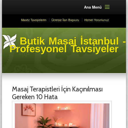
Ana Menü
Masöz Tavsiyelerim
Ücretsiz İlan Başvuru
Hizmet Yorumunuz
Butik Masaj İstanbul -
Profesyonel Tavsiyeler
Masaj Terapistleri İçin Kaçınılması
Gereken 10 Hata