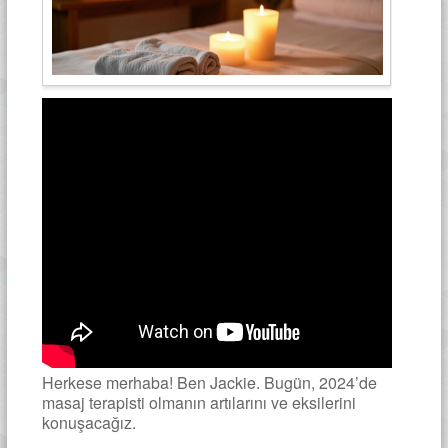
Herkese merhaba! Ben Jackie. Bugün, 2024’de
masaj terapisti olmanın artılarını ve eksilerini
konuşacağız.