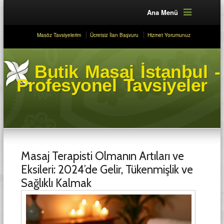
Ana Menü
Masöz Tavsiyelerim
Ücretsiz İlan Başvuru
Hizmet Yorumunuz
Butik Masaj İstanbul -
Profesyonel Tavsiyeler
Masaj Terapisti Olmanın Artıları ve
Eksileri: 2024’de Gelir, Tükenmişlik ve
Sağlıklı Kalmak