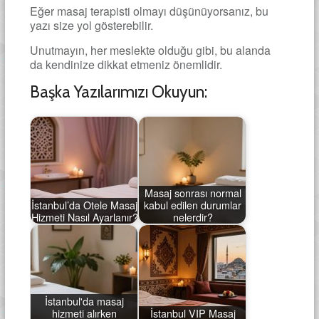
Eğer masaj terapisti olmayı düşünüyorsanız, bu
yazı size yol gösterebilir.
Unutmayın, her meslekte olduğu gibi, bu alanda
da kendinize dikkat etmeniz önemlidir.
Başka Yazılarımızı Okuyun:
Masaj sonrası normal
İstanbul’da Otele Masaj
kabul edilen durumlar
Hizmeti Nasıl Ayarlanır?
nelerdir?
İstanbul'da masaj
hizmeti alırken
İstanbul VIP Masaj