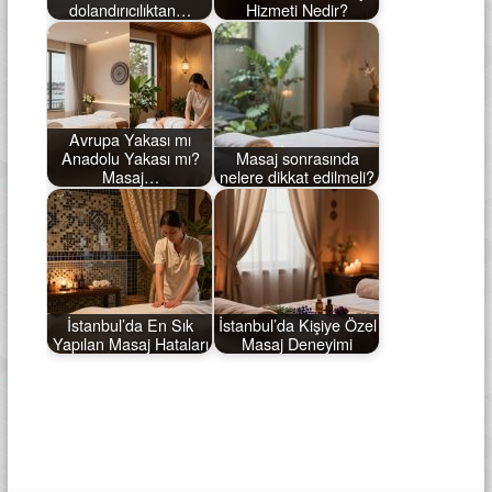
dolandırıcılıktan…
Hizmeti Nedir?
Avrupa Yakası mı
Anadolu Yakası mı?
Masaj sonrasında
Masaj…
nelere dikkat edilmeli?
İstanbul’da En Sık
İstanbul’da Kişiye Özel
Yapılan Masaj Hataları
Masaj Deneyimi