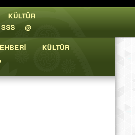
KÜLTÜR
l Tavsiyeler
SSS
@
EHBERİ
KÜLTÜR
@