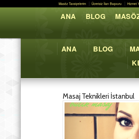
Masöz Tavsiyelerim
Ücretsiz İlan Başvuru
Hizmet 
Masöz Tavsiyelerim
Ücretsiz İlan Başvuru
Hizmet 
ANA
BLOG
MASÖZ
Butik M
ANA
BLOG
MA
K
Masaj Teknikleri İstanbul