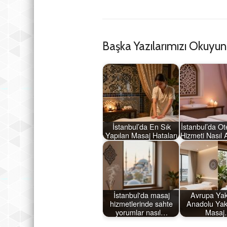
Başka Yazılarımızı Okuyun
İstanbul’da En Sık
İstanbul’da Ot
Yapılan Masaj Hataları
Hizmeti Nasıl 
İstanbul'da masaj
Avrupa Yak
hizmetlerinde sahte
Anadolu Yak
yorumlar nasıl…
Masa