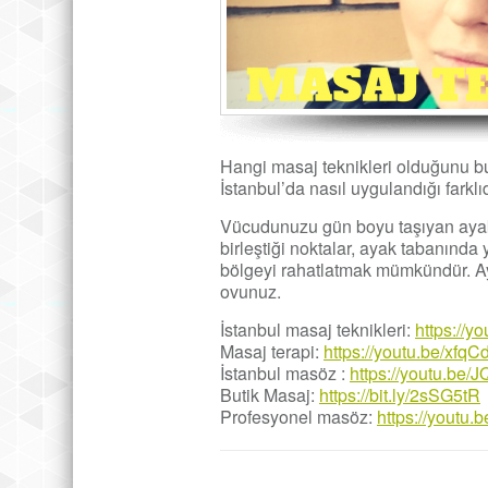
Hangi masaj teknikleri olduğunu bu
İstanbul’da nasıl uygulandığı farkl
Vücudunuzu gün boyu taşıyan ayakla
birleştiği noktalar, ayak tabanında y
bölgeyi rahatlatmak mümkündür. Aya
ovunuz.
İstanbul masaj teknikleri:
https://
Masaj terapi:
https://youtu.be/xf
İstanbul masöz :
https://youtu.be
Butik Masaj:
https://bit.ly/2sSG5tR
Profesyonel masöz:
https://youtu