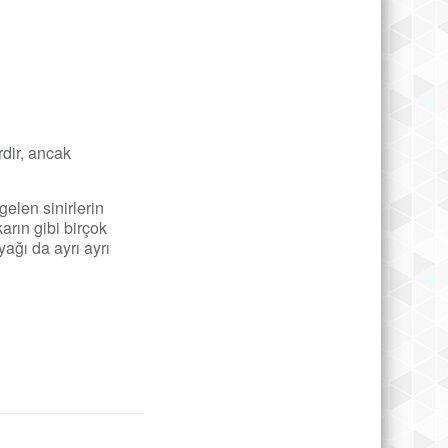
dir, ancak
.
elen sinirlerin
karın gibi birçok
ağı da ayrı ayrı