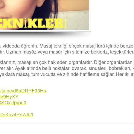
 videoda öğrenin. Masaj tekniği birçok masaj türü içinde benzer
ıdır. Uzman masöz veya masör için sitemize bekleriz, teşekkürler
rınız, masajı en çok hak eden organlardır. Diğer organlardan g
er alır. Ayak altında belli noktaları ovarak, sinusleri, böbrekleri, 
klara masaj, tüm vücutta ve zihinde hafifleme sağlar. Her iki ay
youtu.be/d6aDRPF33Hs
qCde9HyXY
/JQSGxUprpu0
.be/eKuv4PnZJb0