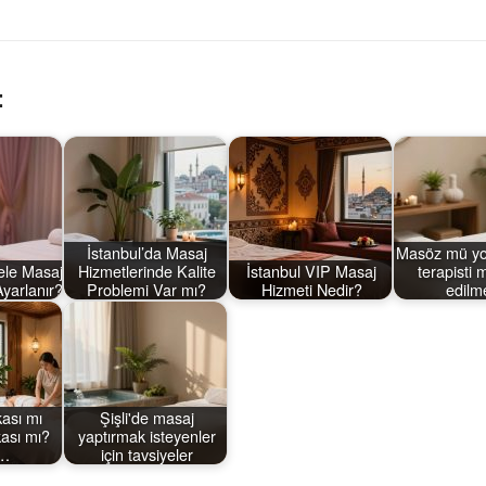
:
İstanbul’da Masaj
Masöz mü yo
ele Masaj
Hizmetlerinde Kalite
İstanbul VIP Masaj
terapisti m
Ayarlanır?
Problemi Var mı?
Hizmeti Nedir?
edilm
ası mı
Şişli'de masaj
ası mı?
yaptırmak isteyenler
j…
için tavsiyeler