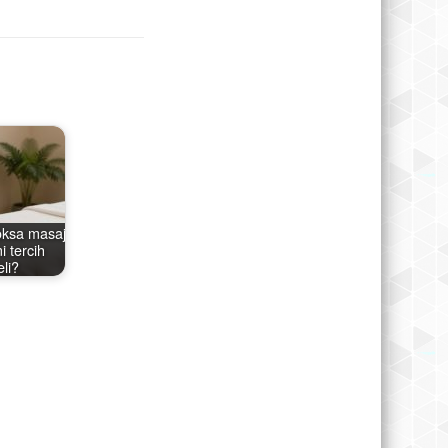
ksa masaj
i tercih
eli?