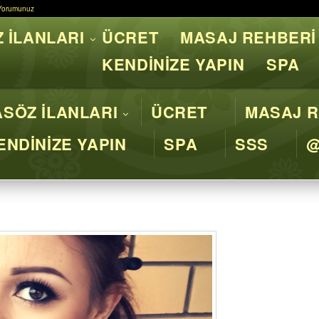
Yorumunuz
Yorumunuz
 İLANLARI
ÜCRET
MASAJ REHBERİ
asaj İstanbul - Profesyone
KENDİNİZE YAPIN
SPA
SÖZ İLANLARI
ÜCRET
MASAJ R
ENDİNİZE YAPIN
SPA
SSS