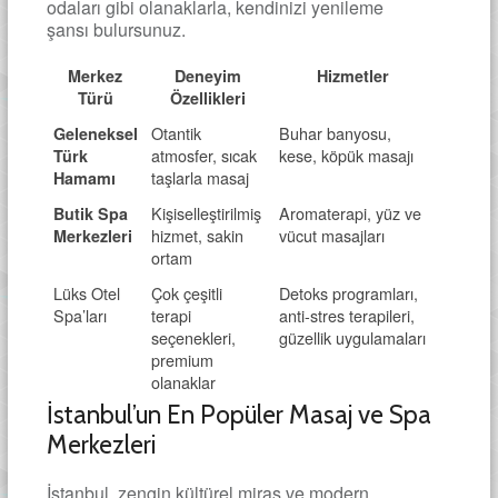
odaları gibi olanaklarla, kendinizi yenileme
şansı bulursunuz.
Merkez
Deneyim
Hizmetler
Türü
Özellikleri
Otantik
Buhar banyosu,
Geleneksel
atmosfer, sıcak
kese, köpük masajı
Türk
taşlarla masaj
Hamamı
Kişiselleştirilmiş
Aromaterapi, yüz ve
Butik Spa
hizmet, sakin
vücut masajları
Merkezleri
ortam
Lüks Otel
Çok çeşitli
Detoks programları,
Spa’ları
terapi
anti-stres terapileri,
seçenekleri,
güzellik uygulamaları
premium
olanaklar
İstanbul’un En Popüler Masaj ve Spa
Merkezleri
İstanbul, zengin kültürel miras ve modern