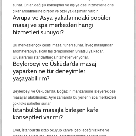
sunar. Onlar, değişik konseptler ve kişiye özel hizmetlerle öne
çıkar. Misafirlerine birebir ve özel yaklaşımları vardır.
Avrupa ve Asya yakalarındaki popüler
masaj ve spa merkezleri hangi
hizmetleri sunuyor?
Bu merkezler çok çeşitli masaj türleri sunar. İsveç masajından
aromaterapiye, sıcak taş terapisinden Shiatsu’ya kadar.
Uluslararası standartlarda hizmetler veriyorlar.
Beylerbeyi ve Üsküdar’da masaj
yaparken ne tür deneyimler
yaşayabilirim?
Beylerbeyi ve Üsküdar’da, Boğaz’ın manzarasını izleyerek özel
masajlar alabilirsiniz. Aynı zamanda bu yerlerin spa merkezleri
çok lüks paketler sunar.
İstanbul’da masajla birleşen kafe
konseptleri var mı?
Evet, İstanbul’da kitap okuyup kahve içebileceğiniz kafe ve
masaj salonları var. Burada, arkadaşlarınızla sohbet edip