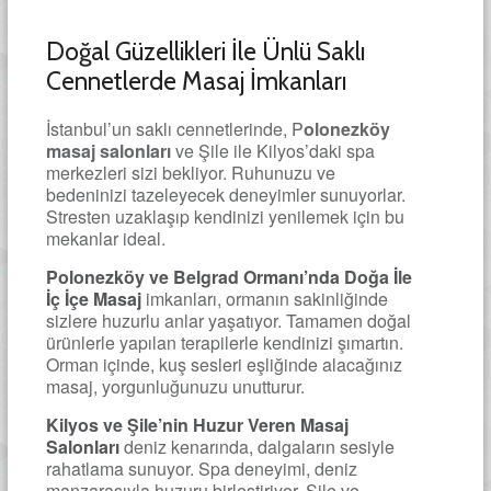
Doğal Güzellikleri İle Ünlü Saklı
Cennetlerde Masaj İmkanları
İstanbul’un saklı cennetlerinde, P
olonezköy
masaj salonları
ve Şile ile Kilyos’daki spa
merkezleri sizi bekliyor. Ruhunuzu ve
bedeninizi tazeleyecek deneyimler sunuyorlar.
Stresten uzaklaşıp kendinizi yenilemek için bu
mekanlar ideal.
Polonezköy ve Belgrad Ormanı’nda Doğa İle
İç İçe Masaj
imkanları, ormanın sakinliğinde
sizlere huzurlu anlar yaşatıyor. Tamamen doğal
ürünlerle yapılan terapilerle kendinizi şımartın.
Orman içinde, kuş sesleri eşliğinde alacağınız
masaj, yorgunluğunuzu unutturur.
Kilyos ve Şile’nin Huzur Veren Masaj
Salonları
deniz kenarında, dalgaların sesiyle
rahatlama sunuyor. Spa deneyimi, deniz
manzarasıyla huzuru birleştiriyor. Şile ve