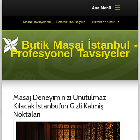
Ana Menü
Masöz Tavsiyelerim
Ücretsiz İlan Başvuru
Hizmet Yorumunuz
Butik Masaj İstanbul -
Profesyonel Tavsiyeler
Masaj Deneyiminizi Unutulmaz
Kılacak İstanbul’un Gizli Kalmiş
Noktaları