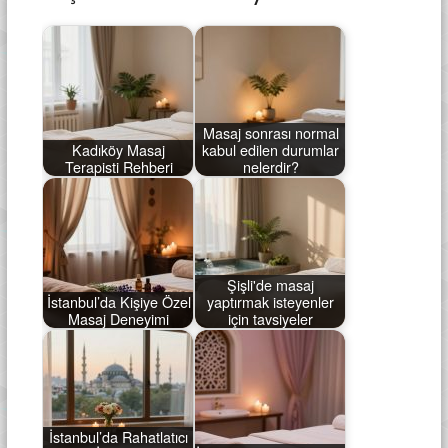
Masaj sonrası normal
Kadıköy Masaj
kabul edilen durumlar
Terapisti Rehberi
nelerdir?
Şişli'de masaj
İstanbul’da Kişiye Özel
yaptırmak isteyenler
Masaj Deneyimi
için tavsiyeler
İstanbul’da Rahatlatıcı