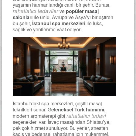
yaşamın harmanlandığı canlı bir şehir. Burası,
rahatlatıcı tedaviler
ve
popüler masaj
salonları
ile ünlü. Avrupa ve Asya’yı birleştiren
bu şehir,
İstanbul spa merkezleri
ile lüks,
sağlık ve yenilenme vaat ediyor.
İstanbul’daki spa merkezleri, çeşitli masaj
teknikleri sunar. G
eleneksel Türk hamamı,
rahatlatıcı tedavi
modern aromaterapi gibi
seçenekleri var. İsveç masajından Shiatsu’ya,
pek çok hizmet sunuluyor. Bu yerler, stresten
kaçış ve bedensel rahatlama için mükemmel.