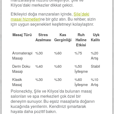
Kilyos’daki merkezler dikkat çekici.
Etkileyici doğa manzaraları içinde,
Şile’deki
masaj hizmetleri
ne bir göz atın. Bu rehber, sizin
için uygun seçenekleri keşfetmeyi kolaylaştırır.
Masaj Türü
Stres
Kas
Ruh
Uyku
Azalması
Gerginliği
Haline
Kalitesi
Etkisi
Aromaterapi
%30
%60
%75
%20
Masajı
Artış
Derin Doku
%40
%60
%50
Stabil
Masajı
İyileşme
Klasik
%30
%30
%60
%10
Masaj
İyileşme
Artış
Polonezköy, Şile ve Kilyos’da bulunan masaj
salonları ve spa merkezleri çok özel bir
deneyim sunuyor. Bu eşsiz masajlarla doğanın
kucağında yenilenin. Kendinizi şımartarak
hayata daha pozitif bakın.