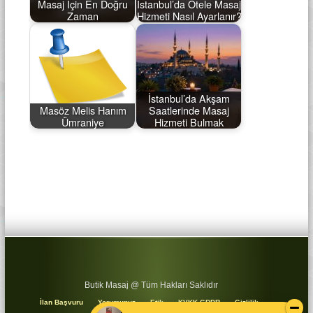
Masaj İçin En Doğru
İstanbul’da Otele Masaj
Zaman
Hizmeti Nasıl Ayarlanır?
İstanbul’da Akşam
Masöz Melis Hanım
Saatlerinde Masaj
Ümraniye
Hizmeti Bulmak
Butik Masaj @ Tüm Hakları Saklıdır
İlan Başvuru
Yorumunuz
Etik
KVKK GDPR
Gizlilik