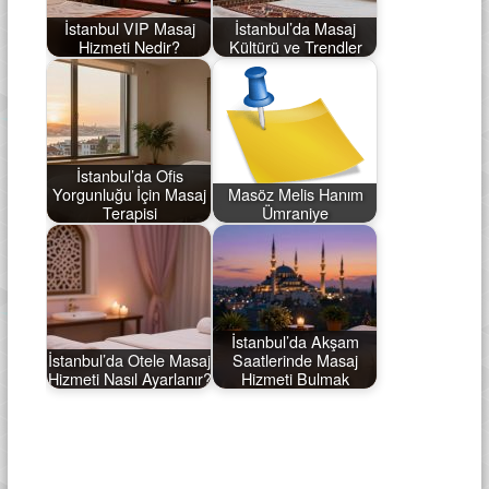
İstanbul VIP Masaj
İstanbul’da Masaj
Hizmeti Nedir?
Kültürü ve Trendler
İstanbul’da Ofis
Yorgunluğu İçin Masaj
Masöz Melis Hanım
Terapisi
Ümraniye
İstanbul’da Akşam
İstanbul’da Otele Masaj
Saatlerinde Masaj
Hizmeti Nasıl Ayarlanır?
Hizmeti Bulmak