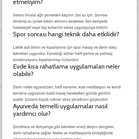
etmeliyim?
Seans öncesi ağır yemekten kaçının, bol su için. Sonrası
dinlenip su içmek toksin atılımını destekler. İleri seviyede
hassasiyet veya ilaç kullanımı varsa uygulayıcıya bildirin.
Spor sonrası hangi teknik daha etkilidir?
Laktik asit atılımı ve toparlanma için spor masajı ve derin doku
teknikleri uygundur. Esnekliği artıran hafif germe ve petrisaj
kombinasyonu toparlanmayı hızlandırır.
Evde kısa rahatlama uygulamaları neler
olabilir?
Derin nefes egzersizleri, hafif esneme, kısa meditasyon ve kendi
kendine uygulanan basit masaj hareketleri günlük gerilimi
azaltır. Düzenli küçük rutinler stres yönetimini güçlendirir.
Ayurveda temelli uygulamalar nasıl
yardımcı olur?
Şirodhara ve Abhyanga gibi teknikler enerji akışını dengeler,
derin rahatlama sağlar. Nefes ve meditasyonla birleştiğinde
zihinsel dayanıklılık ve uyku kalitesi artar.