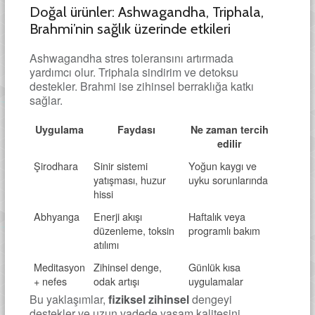
Doğal ürünler: Ashwagandha, Triphala,
Brahmi’nin sağlık üzerinde etkileri
Ashwagandha stres toleransını artırmada
yardımcı olur. Triphala sindirim ve detoksu
destekler. Brahmi ise zihinsel berraklığa katkı
sağlar.
Uygulama
Faydası
Ne zaman tercih
edilir
Şirodhara
Sinir sistemi
Yoğun kaygı ve
yatışması, huzur
uyku sorunlarında
hissi
Abhyanga
Enerji akışı
Haftalık veya
düzenleme, toksin
programlı bakım
atılımı
Meditasyon
Zihinsel denge,
Günlük kısa
+ nefes
odak artışı
uygulamalar
Bu yaklaşımlar,
fiziksel zihinsel
dengeyi
destekler ve uzun vadede yaşam kalitesini