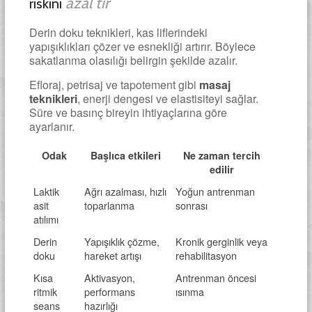
azal tır
riskini
Derin doku teknikleri, kas liflerindeki
yapışıklıkları çözer ve esnekliği artırır. Böylece
sakatlanma olasılığı belirgin şekilde azalır.
Efloraj, petrisaj ve tapotement gibi
masaj
teknikleri
, enerji dengesi ve elastisiteyi sağlar.
Süre ve basınç bireyin ihtiyaçlarına göre
ayarlanır.
Odak
Başlıca etkileri
Ne zaman tercih
edilir
Laktik
Ağrı azalması, hızlı
Yoğun antrenman
asit
toparlanma
sonrası
atılımı
Derin
Yapışıklık çözme,
Kronik gerginlik veya
doku
hareket artışı
rehabilitasyon
Kısa
Aktivasyon,
Antrenman öncesi
ritmik
performans
ısınma
seans
hazırlığı