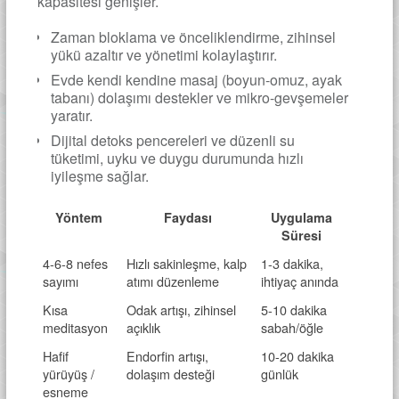
kapasitesi genişler.
Zaman bloklama ve önceliklendirme, zihinsel
yükü azaltır ve yönetimi kolaylaştırır.
Evde kendi kendine masaj (boyun-omuz, ayak
tabanı) dolaşımı destekler ve mikro-gevşemeler
yaratır.
Dijital detoks pencereleri ve düzenli su
tüketimi, uyku ve duygu durumunda hızlı
iyileşme sağlar.
Yöntem
Faydası
Uygulama
Süresi
4-6-8 nefes
Hızlı sakinleşme, kalp
1-3 dakika,
sayımı
atımı düzenleme
ihtiyaç anında
Kısa
Odak artışı, zihinsel
5-10 dakika
meditasyon
açıklık
sabah/öğle
Hafif
Endorfin artışı,
10-20 dakika
yürüyüş /
dolaşım desteği
günlük
esneme