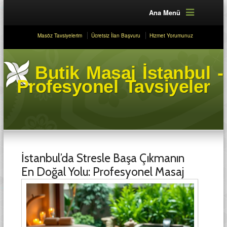
Ana Menü
Masöz Tavsiyelerim
Ücretsiz İlan Başvuru
Hizmet Yorumunuz
Butik Masaj İstanbul -
Profesyonel Tavsiyeler
İstanbul’da Stresle Başa Çıkmanın
En Doğal Yolu: Profesyonel Masaj