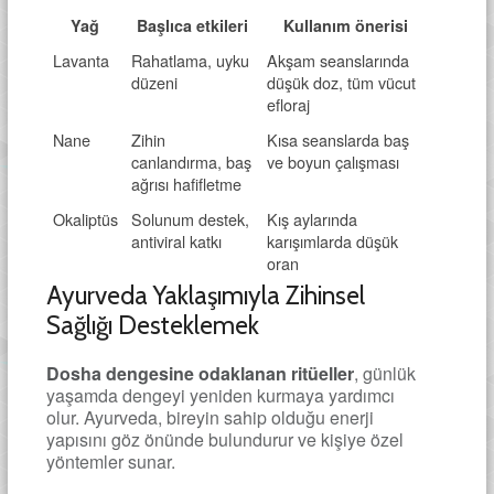
Yağ
Başlıca etkileri
Kullanım önerisi
Lavanta
Rahatlama, uyku
Akşam seanslarında
düzeni
düşük doz, tüm vücut
efloraj
Nane
Zihin
Kısa seanslarda baş
canlandırma, baş
ve boyun çalışması
ağrısı hafifletme
Okaliptüs
Solunum destek,
Kış aylarında
antiviral katkı
karışımlarda düşük
oran
Ayurveda Yaklaşımıyla Zihinsel
Sağlığı Desteklemek
Dosha dengesine odaklanan ritüeller
, günlük
yaşamda dengeyi yeniden kurmaya yardımcı
olur. Ayurveda, bireyin sahip olduğu enerji
yapısını göz önünde bulundurur ve kişiye özel
yöntemler sunar.