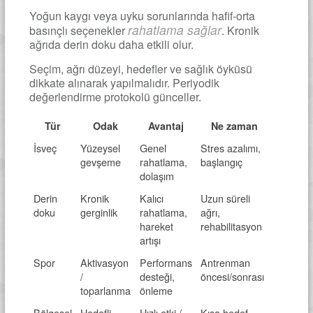
Yoğun kaygı veya uyku sorunlarında hafif-orta
rahatlama sağlar
basınçlı seçenekler
. Kronik
ağrıda derin doku daha etkili olur.
Seçim, ağrı düzeyi, hedefler ve sağlık öyküsü
dikkate alınarak yapılmalıdır. Periyodik
değerlendirme protokolü günceller.
Tür
Odak
Avantaj
Ne zaman
İsveç
Yüzeysel
Genel
Stres azalımı,
gevşeme
rahatlama,
başlangıç
dolaşım
Derin
Kronik
Kalıcı
Uzun süreli
doku
gerginlik
rahatlama,
ağrı,
hareket
rehabilitasyon
artışı
Spor
Aktivasyon
Performans
Antrenman
/
desteği,
öncesi/sonrası
toparlanma
önleme
Bölgesel
Hedefli
Hızlı etki /
Kısa hedef