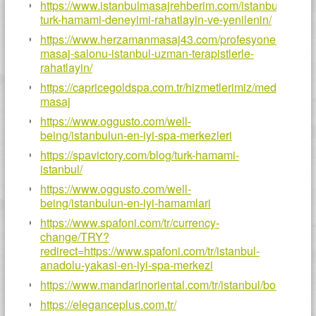
https://www.istanbulmasajrehberim.com/istanbulda-
turk-hamami-deneyimi-rahatlayin-ve-yenilenin/
https://www.herzamanmasaj43.com/profesyonel-
masaj-salonu-istanbul-uzman-terapistlerle-
rahatlayin/
https://capricegoldspa.com.tr/hizmetlerimiz/medikal-
masaj
https://www.oggusto.com/well-
being/istanbulun-en-iyi-spa-merkezleri
https://spavictory.com/blog/turk-hamami-
istanbul/
https://www.oggusto.com/well-
being/istanbulun-en-iyi-hamamlari
https://www.spafoni.com/tr/currency-
change/TRY?
redirect=https://www.spafoni.com/tr/istanbul-
anadolu-yakasi-en-iyi-spa-merkezi
https://www.mandarinoriental.com/tr/istanbul/bosphoru
https://eleganceplus.com.tr/