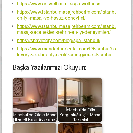
https://www.antwell.com.tr/spa-wellness
https://www.istanbulmasajrehberim.com/istanbulda-
en-iyi-masaj-ve-havuz-deneyimi/
https://www.istanbulmasajrehberim.com/istanbul-
masaj-secenekleri-sehrin-en-iyi-deneyimleri/
https://spavictory.com/blog/spa-istanbul/
https://www.mandarinoriental.com/tr/istanbul/bosphorus
luxury-spa-beauty-centre-and-gym-in-istanbul
Başka Yazılarımızı Okuyun:
İstanbul’da Ofis
İstanbul’da Otele Masaj
Yorgunluğu İçin Masaj
Hizmeti Nasıl Ayarlanır?
Terapisi