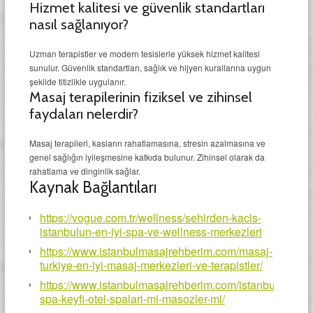
Hizmet kalitesi ve güvenlik standartları
nasıl sağlanıyor?
Uzman terapistler ve modern tesislerle yüksek hizmet kalitesi
sunulur. Güvenlik standartları, sağlık ve hijyen kurallarına uygun
şekilde titizlikle uygulanır.
Masaj terapilerinin fiziksel ve zihinsel
faydaları nelerdir?
Masaj terapileri, kasların rahatlamasına, stresin azalmasına ve
genel sağlığın iyileşmesine katkıda bulunur. Zihinsel olarak da
rahatlama ve dinginlik sağlar.
Kaynak Bağlantıları
https://vogue.com.tr/wellness/sehirden-kacis-
istanbulun-en-iyi-spa-ve-wellness-merkezleri
https://www.istanbulmasajrehberim.com/masaj-
turkiye-en-iyi-masaj-merkezleri-ve-terapistler/
https://www.istanbulmasajrehberim.com/istanbulda-
spa-keyfi-otel-spalari-mi-masozler-mi/