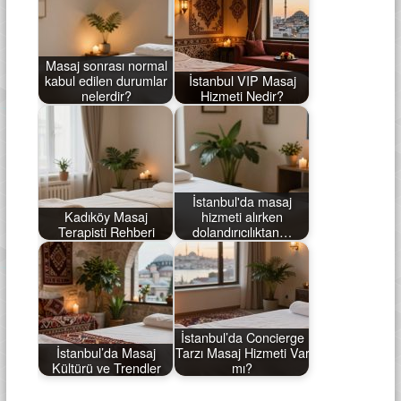
Masaj sonrası normal
kabul edilen durumlar
İstanbul VIP Masaj
nelerdir?
Hizmeti Nedir?
İstanbul'da masaj
Kadıköy Masaj
hizmeti alırken
Terapisti Rehberi
dolandırıcılıktan…
İstanbul’da Concierge
İstanbul’da Masaj
Tarzı Masaj Hizmeti Var
Kültürü ve Trendler
mı?