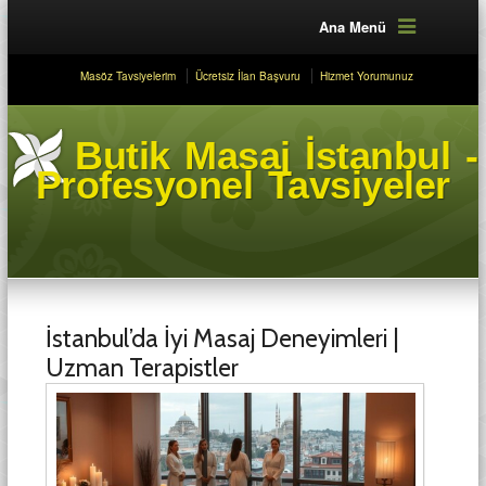
Ana Menü
Masöz Tavsiyelerim
Ücretsiz İlan Başvuru
Hizmet Yorumunuz
Butik Masaj İstanbul -
Profesyonel Tavsiyeler
İstanbul’da İyi Masaj Deneyimleri |
Uzman Terapistler