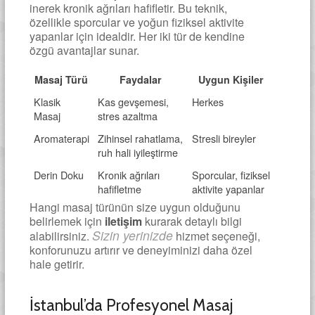
inerek kronik ağrıları hafifletir. Bu teknik,
özellikle sporcular ve yoğun fiziksel aktivite
yapanlar için idealdir. Her iki tür de kendine
özgü avantajlar sunar.
Masaj Türü
Faydalar
Uygun Kişiler
Klasik
Kas gevşemesi,
Herkes
Masaj
stres azaltma
Aromaterapi
Zihinsel rahatlama,
Stresli bireyler
ruh hali iyileştirme
Derin Doku
Kronik ağrıları
Sporcular, fiziksel
hafifletme
aktivite yapanlar
Hangi masaj türünün size uygun olduğunu
belirlemek için
iletişim
kurarak detaylı bilgi
Sizin yerinizde
alabilirsiniz.
hizmet seçeneği,
konforunuzu artırır ve deneyiminizi daha özel
hale getirir.
İstanbul’da Profesyonel Masaj