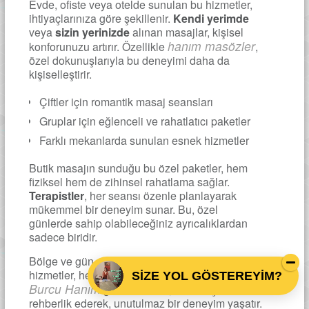
Evde, ofiste veya otelde sunulan bu hizmetler,
ihtiyaçlarınıza göre şekillenir.
Kendi yerimde
veya
sizin yerinizde
alınan masajlar, kişisel
hanım masözler
konforunuzu artırır. Özellikle
,
özel dokunuşlarıyla bu deneyimi daha da
kişiselleştirir.
Çiftler için romantik masaj seansları
Gruplar için eğlenceli ve rahatlatıcı paketler
Farklı mekanlarda sunulan esnek hizmetler
Butik masajın sunduğu bu özel paketler, hem
fiziksel hem de zihinsel rahatlama sağlar.
Terapistler
, her seansı özenle planlayarak
mükemmel bir deneyim sunar. Bu, özel
günlerde sahip olabileceğiniz ayrıcalıklardan
sadece biridir.
Bölge ve gün gibi kriterlere göre sunulan bu
hizmetler, herkes için uygun bir seçenek sunar.
SİZE YOL GÖSTEREYİM?
Burcu Hanım
gibi uzmanlar, bu süreçte size
rehberlik ederek, unutulmaz bir deneyim yaşatır.