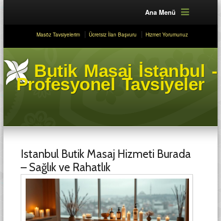
Ana Menü
Masöz Tavsiyelerim
Ücretsiz İlan Başvuru
Hizmet Yorumunuz
Butik Masaj İstanbul -
Profesyonel Tavsiyeler
Istanbul Butik Masaj Hizmeti Burada
– Sağlık ve Rahatlık