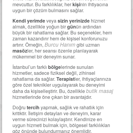
mevcuttur. Bu farklılıklar, her
kişi
nin ihtiyacına
uygun bir çözüm bulmasını sağlar.
Kendi yerimde
veya
sizin yerinizde
hizmet
almak, özellikle yoğun bir
gün
ün ardından
büyük bir rahatlama sağlar. Bu seçenekler, hem
zaman kazandırır hem de kişisel konforunuzu
Burcu Hanım
artırır. Örneğin,
gibi uzman
masöz
ler, her seansı özenle planlayarak
mükemmel bir deneyim sunar.
İstanbul’un farklı
bölge
lerinde sunulan
hizmetler, sadece fiziksel değil, zihinsel
rahatlama da sağlar.
Terapist
ler, ihtiyaçlarınıza
göre özel teknikler uygulayarak bu deneyimi
butik masaj
daha da kişiselleştirir. Bu, özellikle
hizmetlerinde öne çıkan bir avantajdır.
Doğru
tercih
yapmak, sağlık ve rahatlık için
kritiktir. İletişim detayları ve deneyim, karar
verme sürecinizi kolaylaştırır. Kendinize en
uygun hizmeti bulmak için, bölgesel farklılıkları
göz önünde bulundurmanız önemlidir.