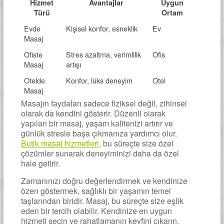
Hizmet
Avantajlar
Uygun
Türü
Ortam
Evde
Kişisel konfor, esneklik
Ev
Masaj
Ofiste
Stres azaltma, verimlilik
Ofis
Masaj
artışı
Otelde
Konfor, lüks deneyim
Otel
Masaj
Masajın faydaları sadece fiziksel değil, zihinsel
olarak da kendini gösterir. Düzenli olarak
yapılan bir masaj, yaşam kalitenizi artırır ve
günlük stresle başa çıkmanıza yardımcı olur.
Butik masaj hizmetleri
, bu süreçte size özel
çözümler sunarak deneyiminizi daha da özel
hale getirir.
Zamanınızı doğru değerlendirmek ve kendinize
özen göstermek, sağlıklı bir yaşamın temel
taşlarından biridir. Masaj, bu süreçte size eşlik
eden bir tercih olabilir. Kendinize en uygun
hizmeti seçin ve rahatlamanın keyfini çıkarın.