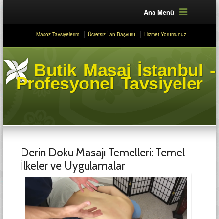
Ana Menü
Masöz Tavsiyelerim
Ücretsiz İlan Başvuru
Hizmet Yorumunuz
Butik Masaj İstanbul -
Profesyonel Tavsiyeler
Derin Doku Masajı Temelleri: Temel
İlkeler ve Uygulamalar