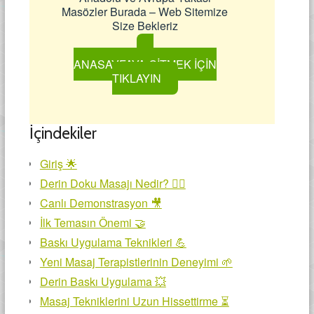
Masözler Burada – Web Sitemize
Size Bekleriz
ANASAYFAYA GİTMEK İÇİN
TIKLAYIN
İçindekiler
Giriş 🌟
Derin Doku Masajı Nedir? 🧘‍♂️
Canlı Demonstrasyon 🎥
İlk Temasın Önemi 🤝
Baskı Uygulama Teknikleri 💪
Yeni Masaj Terapistlerinin Deneyimi 🌱
Derin Baskı Uygulama 💥
Masaj Tekniklerini Uzun Hissettirme ⏳