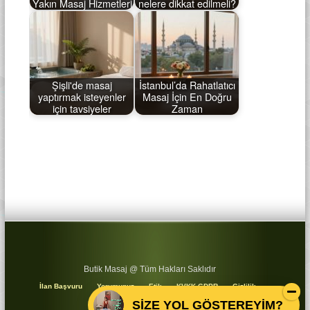
Yakın Masaj Hizmetleri
nelere dikkat edilmeli?
Şişli'de masaj
İstanbul’da Rahatlatıcı
yaptırmak isteyenler
Masaj İçin En Doğru
için tavsiyeler
Zaman
Butik Masaj @ Tüm Hakları Saklıdır
İlan Başvuru
Yorumunuz
Etik
KVKK GDPR
Gizlilik
Koşullar
Sitemap
SİZE YOL GÖSTEREYİM?