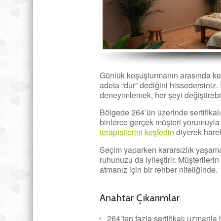
Günlük koşuşturmanın arasında ken
adeta “dur” dediğini hissedersiniz.
deneyimlemek, her şeyi değiştirebil
Bölgede 264’ün üzerinde sertifikalı t
binlerce gerçek müşteri yorumuyla 
terapistlerini keşfedin
diyerek harek
Seçim yaparken kararsızlık yaşam
ruhunuzu da iyileştirir. Müşteriler
atmanız için bir rehber niteliğinde.
Anahtar Çıkarımlar
264’ten fazla sertifikalı uzmanla 