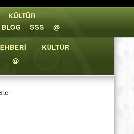
KÜLTÜR
l Tavsiyeler
BLOG
SSS
@
EHBERİ
KÜLTÜR
@
rler