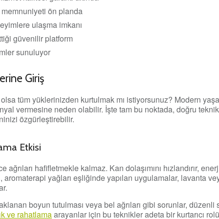
i memnuniyeti ön planda
neyimlere ulaşma imkanı
tiği güvenilir platform
ümler sunuluyor
rine Giriş
e olsa tüm yüklerinizden kurtulmak mı istiyorsunuz? Modern yaşa
nyal vermesine neden olabilir. İşte tam bu noktada, doğru teknik
nizi özgürleştirebilir.
ama Etkisi
ce ağrıları hafifletmekle kalmaz. Kan dolaşımını hızlandırır, enerj
 aromaterapi yağları eşliğinde yapılan uygulamalar, lavanta ve
ar.
nan boyun tutulması veya bel ağrıları gibi sorunlar, düzenli s
ık ve rahatlama
arayanlar için bu teknikler adeta bir kurtarıcı rolü