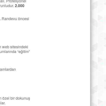
alı. Profesyonel
runludur.
2.000
ır. Randevu öncesi
un web sitesindeki
umlarında “eğitim”
klamlardan
n özel bir dokunuş
lar.