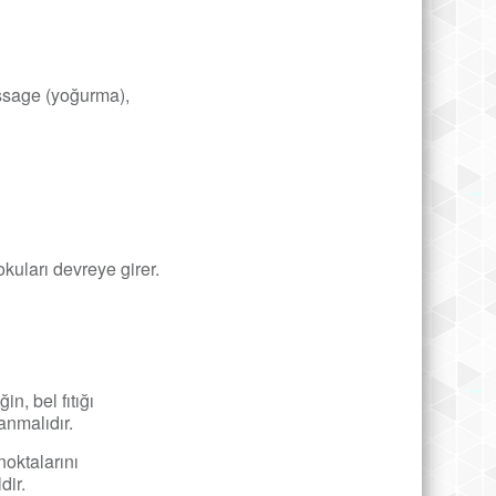
issage (yoğurma),
kuları devreye girer.
in, bel fıtığı
lanmalıdır.
noktalarını
dir.