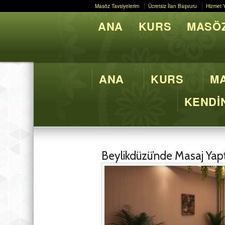
Masöz Tavsiyelerim
Ücretsiz İlan Başvuru
Hizmet 
Masöz Tavsiyelerim
Ücretsiz İlan Başvuru
Hizmet 
ANA
KURS
MASÖZ
Butik M
ANA
KURS
MA
KENDİN
Beylikdüzü’nde Masaj Yapt