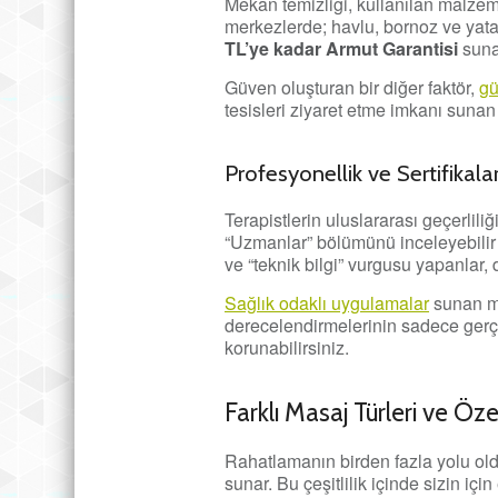
Mekan temizliği, kullanılan malzem
merkezlerde; havlu, bornoz ve yata
TL’ye kadar Armut Garantisi
sunan
Güven oluşturan bir diğer faktör,
gü
tesisleri ziyaret etme imkanı sunan 
Profesyonellik ve Sertifikala
Terapistlerin uluslararası geçerlili
“Uzmanlar” bölümünü inceleyebilir 
ve “teknik bilgi” vurgusu yapanlar, 
Sağlık odaklı uygulamalar
sunan mer
derecelendirmelerinin sadece gerçe
korunabilirsiniz.
Farklı Masaj Türleri ve Özel
Rahatlamanın birden fazla yolu old
sunar. Bu çeşitlilik içinde sizin iç