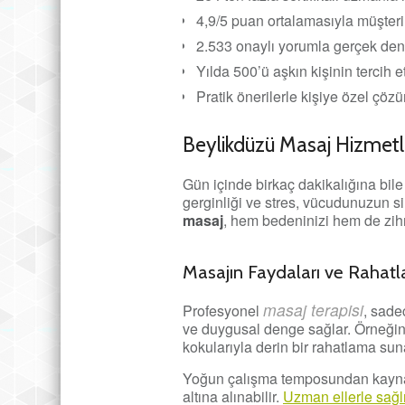
4,9/5 puan ortalamasıyla müşter
2.533 onaylı yorumla gerçek de
Yılda 500’ü aşkın kişinin tercih et
Pratik önerilerle kişiye özel çöz
Beylikdüzü Masaj Hizmetle
Gün içinde birkaç dakikalığına bil
gerginliği ve stres, vücudunuzun si
masaj
, hem bedeninizi hem de zihni
Masajın Faydaları ve Rahatl
masaj terapisi
Profesyonel
, sade
ve duygusal denge sağlar. Örneğin,
kokularıyla derin bir rahatlama sun
Yoğun çalışma temposundan kaynakla
altına alınabilir.
Uzman ellerle sağl