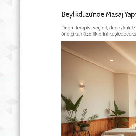
Beylikdüzü’nde Masaj Yapt
Doğru terapist seçimi, deneyiminizi 
öne çıkan özelliklerini keşfedeceks