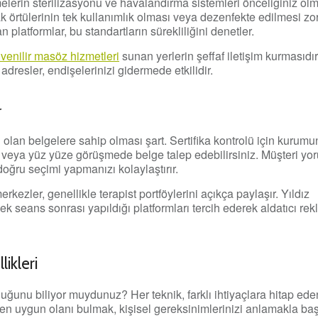
elerin sterilizasyonu ve havalandırma sistemleri önceliğiniz olm
k örtülerinin tek kullanımlık olması veya dezenfekte edilmesi zo
 platformlar, bu standartların sürekliliğini denetler.
venilir masöz hizmetleri
sunan yerlerin şeffaf iletişim kurmasıd
adresler, endişelerinizi gidermede etkilidir.
r
ği olan belgelere sahip olması şart. Sertifika kontrolü için kurum
veya yüz yüze görüşmede belge talep edebilirsiniz. Müşteri yor
doğru seçimi yapmanızı kolaylaştırır.
kezler, genellikle terapist portföylerini açıkça paylaşır. Yıldız
k seans sonrası yapıldığı platformları tercih ederek aldatıcı re
likleri
uğunu biliyor muydunuz? Her teknik, farklı ihtiyaçlara hitap ede
in en uygun olanı bulmak, kişisel gereksinimlerinizi anlamakla baş