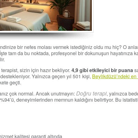
dinize bir nefes molası vermek istediğiniz oldu mu hiç? O anla
 İşte tam da bu noktada, profesyonel bir dokunuşun hayatınıza ka
ir.
erapist, sizin için hazır bekliyor.
4,9 gibi etkileyici bir puana
sa
destekleniyor. Yalnızca geçen yıl 501 kişi,
Beylikdüzü’ndeki en 
ete geçti.
Doğru terapi
anız çok normal. Ancak unutmayın:
, yalnızca bede
in %94’ü, deneyimlerinden memnun kaldığını belirtiyor. Bu istatist
hizmet kalitesi garanti altında