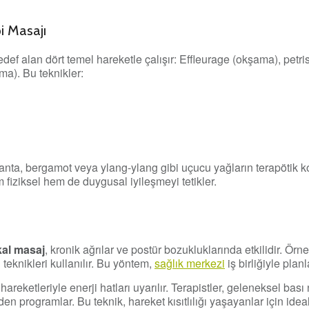
i Masajı
def alan dört temel hareketle çalışır: Effleurage (okşama), petr
ma). Bu teknikler:
nta, bergamot veya ylang-ylang gibi uçucu yağların terapötik ko
m fiziksel hem de duygusal iyileşmeyi tetikler.
al masaj
, kronik ağrılar ve postür bozukluklarında etkilidir. Örneğ
eknikleri kullanılır. Bu yöntem,
sağlık merkezi
iş birliğiyle plan
reketleriyle enerji hatları uyarılır. Terapistler, geleneksel bası 
 programlar. Bu teknik, hareket kısıtlılığı yaşayanlar için ideal