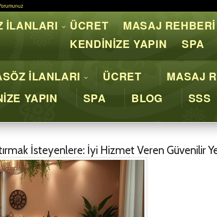
Yorumunuz
Yorumunuz
 İLANLARI
ÜCRET
MASAJ REHBERİ
asaj İstanbul - Profesyone
KENDİNİZE YAPIN
SPA
SÖZ İLANLARI
ÜCRET
MASAJ R
İZE YAPIN
SPA
BLOG
SSS
ırmak İsteyenlere: İyi Hizmet Veren Güvenilir Ye