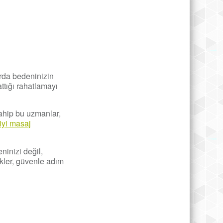
rda bedeninizin
ttığı rahatlamayı
hip bu uzmanlar,
iyi masaj
ninizi değil,
ikler, güvenle adım