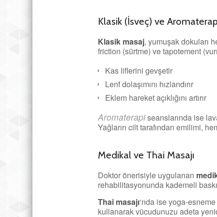
Klasik (İsveç) ve Aromaterap
Klasik masaj
, yumuşak dokuları he
friction (sürtme) ve tapotement (vur
Kas liflerini gevşetir
Lenf dolaşımını hızlandırır
Eklem hareket açıklığını artırır
Aromaterapi
seanslarında ise lava
Yağların cilt tarafından emilimi, he
Medikal ve Thai Masajı
Doktor önerisiyle uygulanan
medik
rehabilitasyonunda kademeli baskı t
Thai masajı
‘nda ise yoga-esneme ha
kullanarak vücudunuzu adeta yeniden