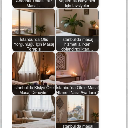
Anadolu Yakası mı?
yaptırmak isteyenler
Masaj…
için tavsiyeler
İstanbul’da Ofis
İstanbul'da masaj
Yorgunluğu İçin Masaj
hizmeti alırken
Terapisi
dolandırıcılıktan…
İstanbul’da Kişiye Özel
İstanbul’da Otele Masaj
Masaj Deneyimi
Hizmeti Nasıl Ayarlanır?
İstanbul'da masaj