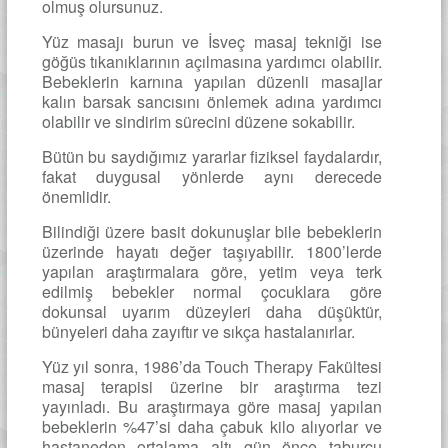
olmuş olursunuz.
Yüz masajı burun ve İsveç masaj tekniği ise
göğüs tıkanıklarının açılmasına yardımcı olabilir.
Bebeklerin karnına yapılan düzenli masajlar
kalın barsak sancısını önlemek adına yardımcı
olabilir ve sindirim sürecini düzene sokabilir.
Bütün bu saydığımız yararlar fiziksel faydalardır,
fakat duygusal yönlerde aynı derecede
önemlidir.
Bilindiği üzere basit dokunuşlar bile bebeklerin
üzerinde hayatı değer taşıyabilir. 1800’lerde
yapılan araştırmalara göre, yetim veya terk
edilmiş bebekler normal çocuklara göre
dokunsal uyarım düzeyleri daha düşüktür,
bünyeleri daha zayıftır ve sıkça hastalanırlar.
Yüz yıl sonra, 1986’da Touch Therapy Fakültesi
masaj terapisi üzerine bir araştırma tezi
yayınladı. Bu araştırmaya göre masaj yapılan
bebeklerin %47’si daha çabuk kilo alıyorlar ve
hastaneden ortalama altı gün önce taburcu