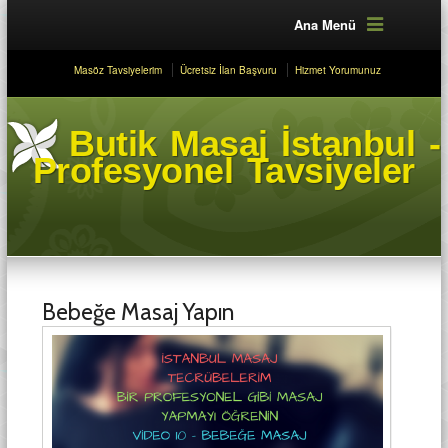
Ana Menü
Masöz Tavsiyelerim
Ücretsiz İlan Başvuru
Hizmet Yorumunuz
Butik Masaj İstanbul -
Profesyonel Tavsiyeler
Bebeğe Masaj Yapın