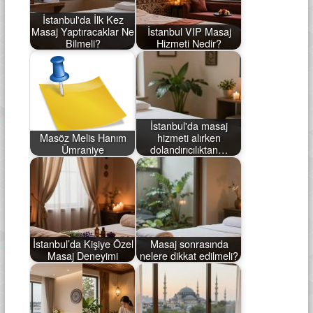
İstanbul'da İlk Kez
Masaj Yaptıracaklar Ne
İstanbul VIP Masaj
Bilmeli?
Hizmeti Nedir?
İstanbul'da masaj
Masöz Melis Hanım
hizmeti alırken
Ümraniye
dolandırıcılıktan…
İstanbul’da Kişiye Özel
Masaj sonrasında
Masaj Deneyimi
nelere dikkat edilmeli?