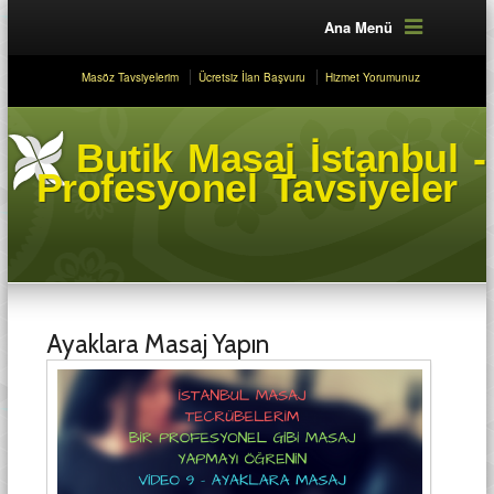
Ana Menü
Masöz Tavsiyelerim
Ücretsiz İlan Başvuru
Hizmet Yorumunuz
Butik Masaj İstanbul -
Profesyonel Tavsiyeler
Ayaklara Masaj Yapın